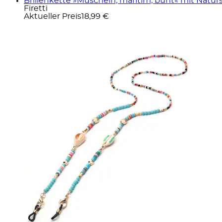
Brillenkette »Muscheln, maritim, bunt« mit Naturs
Firetti
Aktueller Preis
18,99 €