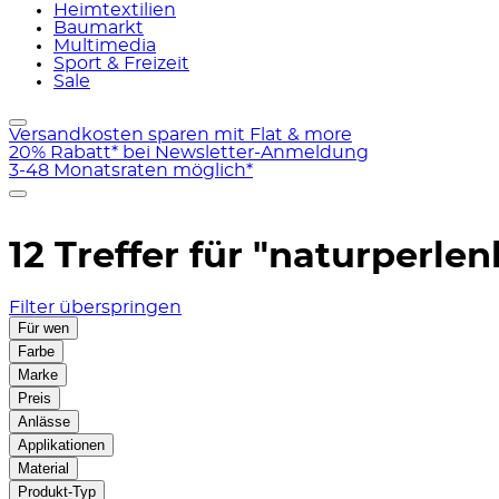
Heimtextilien
Baumarkt
Multimedia
Sport & Freizeit
Sale
Versandkosten sparen mit Flat & more
20% Rabatt* bei Newsletter-Anmeldung
3-48 Monatsraten möglich*
12 Treffer für
"naturperlen
Filter überspringen
Für wen
Farbe
Marke
Preis
Anlässe
Applikationen
Material
Produkt-Typ