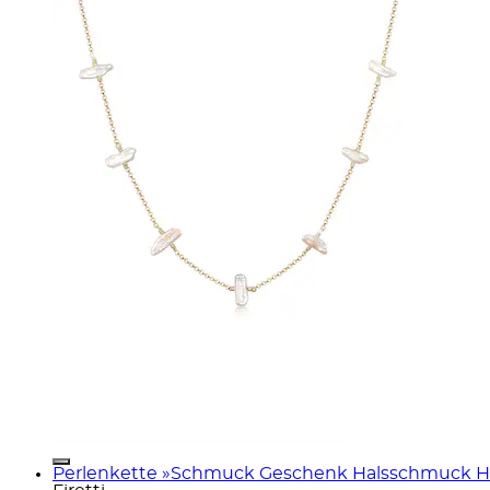
Perlenkette »Schmuck Geschenk Halsschmuck Hals