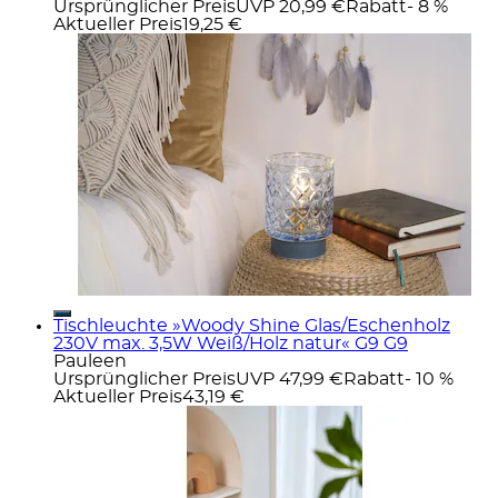
Ursprünglicher Preis
UVP 20,99 €
Rabatt
- 8 %
Aktueller Preis
19,25 €
Tischleuchte »Woody Shine Glas/Eschenholz
230V max. 3,5W Weiß/Holz natur« G9 G9
Pauleen
Ursprünglicher Preis
UVP 47,99 €
Rabatt
- 10 %
Aktueller Preis
43,19 €