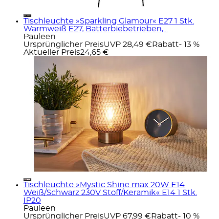
Tischleuchte »Sparkling Glamour« E27 1 Stk.
Warmweiß E27, Batterbiebetrieben,...
Pauleen
Ursprünglicher Preis
UVP 28,49 €
Rabatt
- 13 %
Aktueller Preis
24,65 €
Tischleuchte »Mystic Shine max 20W E14
Weiß/Schwarz 230V Stoff/Keramik« E14 1 Stk.
IP20
Pauleen
Ursprünglicher Preis
UVP 67,99 €
Rabatt
- 10 %