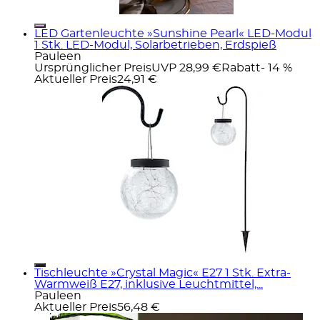
LED Gartenleuchte »Sunshine Pearl« LED-Modul
1 Stk. LED-Modul, Solarbetrieben, Erdspieß
Pauleen
Ursprünglicher Preis
UVP 28,99 €
Rabatt
- 14 %
Aktueller Preis
24,91 €
Tischleuchte »Crystal Magic« E27 1 Stk. Extra-
Warmweiß E27, inklusive Leuchtmittel,...
Pauleen
Aktueller Preis
56,48 €