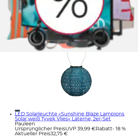
LED Solarleuchte »Sunshine Charm Lampion
Solar blau Tyvek Vlies« Laterne
Pauleen
Ursprünglicher Preis
UVP 24,99 €
Rabatt
- 10 %
Aktueller Preis
22,41 €
LED Solarleuchte »Sunshine Blaze Lampions
Solar weiß Tyvek Vlies« Laterne, 2er-Set
Pauleen
Ursprünglicher Preis
UVP 39,99 €
Rabatt
- 18 %
Aktueller Preis
32,75 €