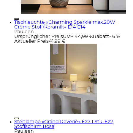
Tischleuchte »Charming Sparkle max.20W
Crème Stoff/Keramik« E14 E14
Pauleen
Ursprünglicher Preis
UVP 44,99 €
Rabatt
- 6 %
Aktueller Preis
41,99 €
Stehlampe »Grand Reverie« E27 1 Stk. E27,
Stoffschirm Rosa
Pauleen