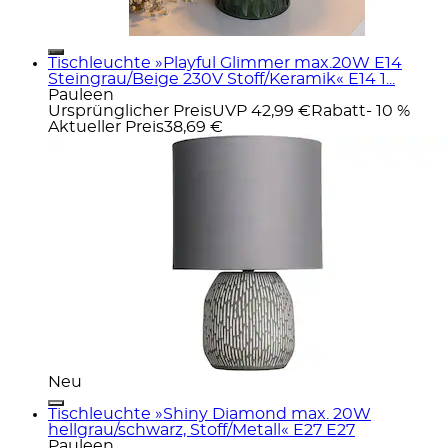
Tischleuchte »Playful Glimmer max.20W E14
Steingrau/Beige 230V Stoff/Keramik« E14 1...
Pauleen
Ursprünglicher Preis
UVP 42,99 €
Rabatt
- 10 %
Aktueller Preis
38,69 €
Neu
Tischleuchte »Shiny Diamond max. 20W
hellgrau/schwarz, Stoff/Metall« E27 E27
Pauleen