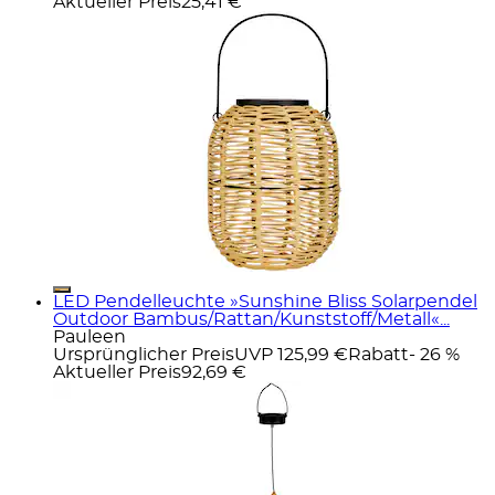
Aktueller Preis
25,41 €
LED Pendelleuchte »Sunshine Bliss Solarpendel
Outdoor Bambus/Rattan/Kunststoff/Metall«...
Pauleen
Ursprünglicher Preis
UVP 125,99 €
Rabatt
- 26 %
Aktueller Preis
92,69 €