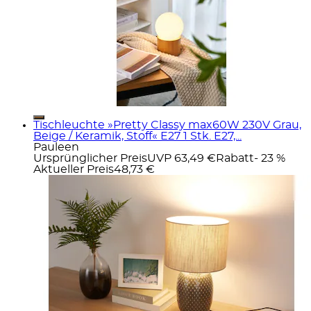
Tischleuchte »Pretty Classy max60W 230V Grau,
Beige / Keramik, Stoff« E27 1 Stk. E27,...
Pauleen
Ursprünglicher Preis
UVP 63,49 €
Rabatt
- 23 %
Aktueller Preis
48,73 €