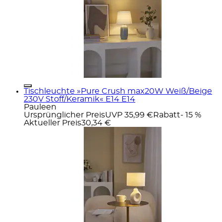
Tischleuchte »Pure Crush max20W Weiß/Beige
230V Stoff/Keramik« E14 E14
Pauleen
Ursprünglicher Preis
UVP 35,99 €
Rabatt
- 15 %
Aktueller Preis
30,34 €