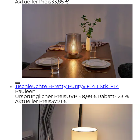
Aktueller Preis
33,85 €
Tischleuchte »Pretty Purity« E14 1 Stk. E14
Pauleen
Ursprünglicher Preis
UVP 48,99 €
Rabatt
- 23 %
Aktueller Preis
37,71 €