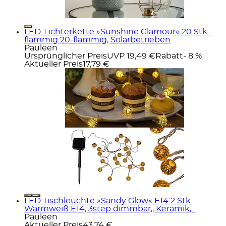
LED-Lichterkette »Sunshine Glamour« 20 Stk.-
flammig 20-flammig, Solarbetrieben
Pauleen
Ursprünglicher Preis
UVP 19,49 €
Rabatt
- 8 %
Aktueller Preis
17,79 €
LED Tischleuchte »Sandy Glow« E14 2 Stk.
Warmweiß E14, 3step dimmbar,, Keramik,...
Pauleen
Aktueller Preis
43,74 €