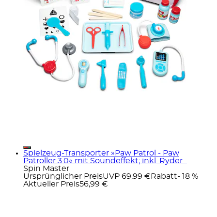
Spielzeug-Transporter »Paw Patrol - Paw
Patroller 3.0« mit Soundeffekt; inkl. Ryder...
Spin Master
Ursprünglicher Preis
UVP 69,99 €
Rabatt
- 18 %
Aktueller Preis
56,99 €