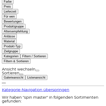
Farbe
Preis
Lieferzeit
Für wen
Bewertungen
Produktgruppe
Altersempfehlung
Anlässe
Material
Produkt-Typ
Zielgruppe
Kategorien
Filtern / Sortieren
Filtern & Sortieren
Ansicht wechseln
Sortieren
Galerieansicht
Listenansicht
Kategorie-Navigation überspringen
Wir haben "spin master" in folgenden Sortimenten
gefunden: