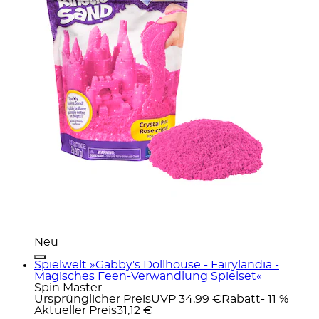
Neu
Spielwelt »Gabby's Dollhouse - Fairylandia -
Magisches Feen-Verwandlung Spielset«
Spin Master
Ursprünglicher Preis
UVP 34,99 €
Rabatt
- 11 %
Aktueller Preis
31,12 €