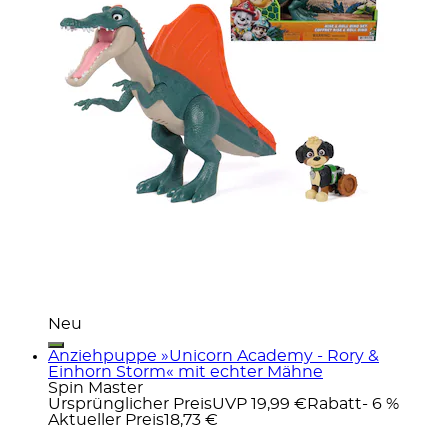
Neu
Anziehpuppe »Unicorn Academy - Rory &
Einhorn Storm« mit echter Mähne
Spin Master
Ursprünglicher Preis
UVP 19,99 €
Rabatt
- 6 %
Aktueller Preis
18,73 €