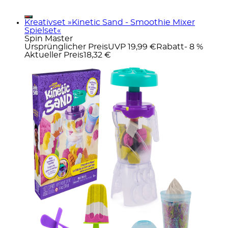
Kreativset »Kinetic Sand - Smoothie Mixer
Spielset«
Spin Master
Ursprünglicher Preis
UVP 19,99 €
Rabatt
- 8 %
Aktueller Preis
18,32 €