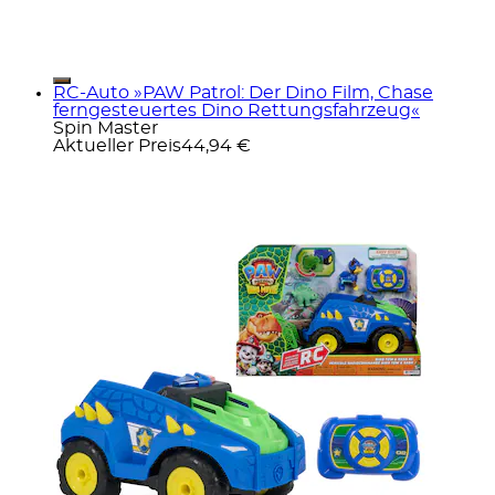
RC-Auto »PAW Patrol: Der Dino Film, Chase
ferngesteuertes Dino Rettungsfahrzeug«
Spin Master
Aktueller Preis
44,94 €