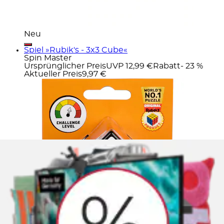
Neu
Spiel »Rubik's - 3x3 Cube«
Spin Master
Ursprünglicher Preis
UVP 12,99 €
Rabatt
- 23 %
Aktueller Preis
9,97 €