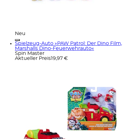
Neu
Spielzeug-Auto »PAW Patrol: Der Dino Film,
Marshalls Dino-Feuerwehrauto«
Spin Master
Aktueller Preis
19,97 €