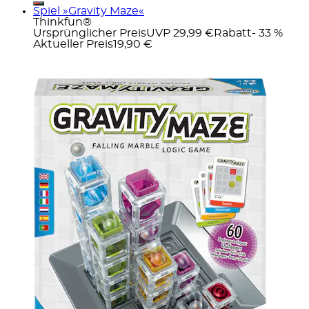
Spiel »Gravity Maze«
Thinkfun®
Ursprünglicher Preis
UVP 29,99 €
Rabatt
- 33 %
Aktueller Preis
19,90 €