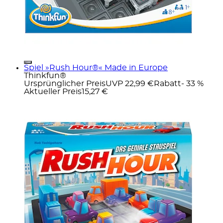
Spiel »Rush Hour®« Made in Europe
Thinkfun®
Ursprünglicher Preis
UVP 22,99 €
Rabatt
- 33 %
Aktueller Preis
15,27 €