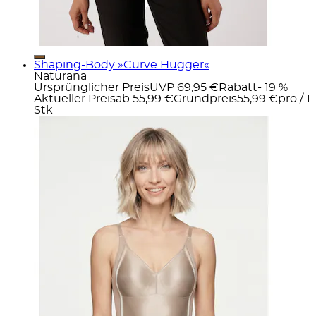
Shaping-Body »Curve Hugger«
Naturana
Ursprünglicher Preis
UVP 69,95 €
Rabatt
- 19 %
Aktueller Preis
ab
55,99 €
Grundpreis
55,99 €
pro
/
1
Stk