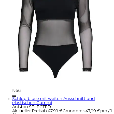
Neu
Schlupfbluse mit weiten Ausschnitt und
elastischen Gummi
Aniston SELECTED
Aktueller Preis
ab
47,99 €
Grundpreis
47,99 €
pro
/
1