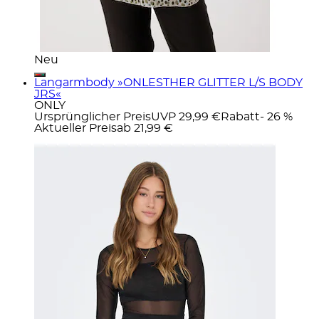
Neu
Langarmbody »ONLESTHER GLITTER L/S BODY
JRS«
ONLY
Ursprünglicher Preis
UVP 29,99 €
Rabatt
- 26 %
Aktueller Preis
ab
21,99 €