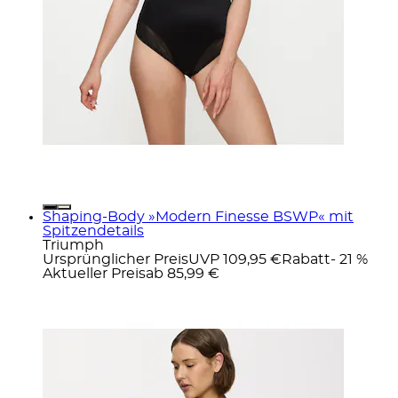
Shaping-Body »Modern Finesse BSWP« mit
Spitzendetails
Triumph
Ursprünglicher Preis
UVP 109,95 €
Rabatt
- 21 %
Aktueller Preis
ab
85,99 €