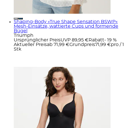
Shaping-Body »True Shape Sensation BSWP«
Mesh-Einsätze, wattierte Cups und formende
Bügel
Triumph
Ursprünglicher Preis
UVP 89,95 €
Rabatt
- 19 %
Aktueller Preis
ab
71,99 €
Grundpreis
71,99 €
pro
/
1
Stk