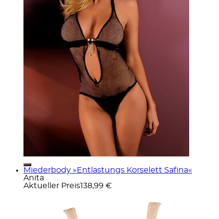
Miederbody »Entlastungs Korselett Safina«
Anita
Aktueller Preis
138,99 €