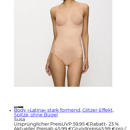
Body »Latina« stark formend, Glitzer-Effekt,
Spitze, ohne Bügel
Susa
Ursprünglicher Preis
UVP 59,95 €
Rabatt
- 23 %
Aktueller Preis
ab
45,99 €
Grundpreis
45,99 €
pro
/