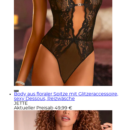
Body aus floraler Spitze mit Glitzeraccessoire,
sexy Dessous, Reizwäsche
JETTE
Aktueller Preis
ab
49,99 €