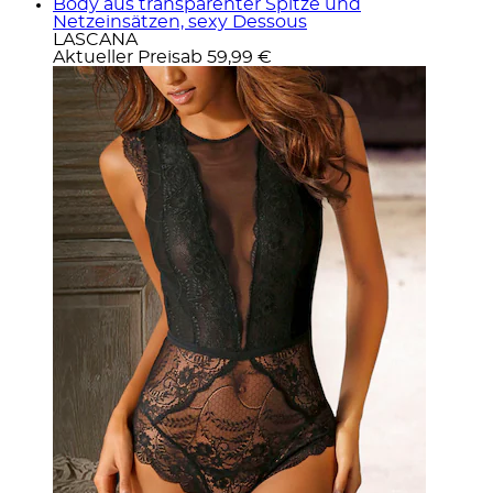
Body aus transparenter Spitze und
Netzeinsätzen, sexy Dessous
LASCANA
Aktueller Preis
ab
59,99 €