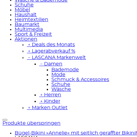
Schuhe
Möbel
Haushalt
Heimtextilien
Baumarkt
Multimedia
Sport & Freizeit
Aktionen
﹢
Deals des Monats
﹢
Lagerabverkauf %
﹣
LASCANA Markenwelt
﹣
Damen
Bademode
Mode
Schmuck & Accessoires
Schuhe
Wäsche
﹢
Herren
﹢
Kinder
﹢
Marken Outlet
Produkte überspringen
Bügel-Bikini »Annelie« mit seitlich geraffter Bikin