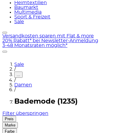
Heimtextilien
Baumarkt
Multimedia
Sport & Freizeit
Sale
Versandkosten sparen mit Flat & more
20% Rabatt* bei Newsletter-Anmeldung
3-48 Monatsraten möglich*
Sale
/
...
/
Damen
/
Bademode (1235)
Filter überspringen
Preis
Marke
Farbe