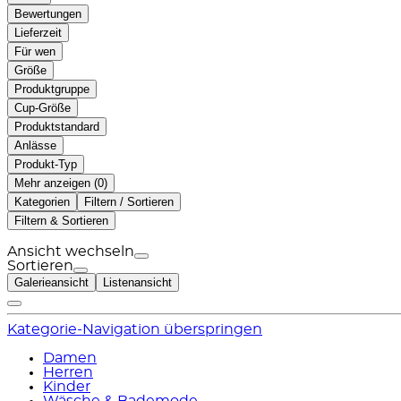
Bewertungen
Lieferzeit
Für wen
Größe
Produktgruppe
Cup-Größe
Produktstandard
Anlässe
Produkt-Typ
Mehr anzeigen (
)
Kategorien
Filtern / Sortieren
Filtern & Sortieren
Ansicht wechseln
Sortieren
Galerieansicht
Listenansicht
Kategorie-Navigation überspringen
Damen
Herren
Kinder
Wäsche & Bademode