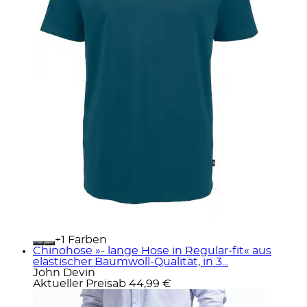
+
Farben
Chinohose »- lange Hose in Regular-fit« aus
elastischer Baumwoll-Qualität, in 3...
John Devin
Aktueller Preis
ab
44,99 €