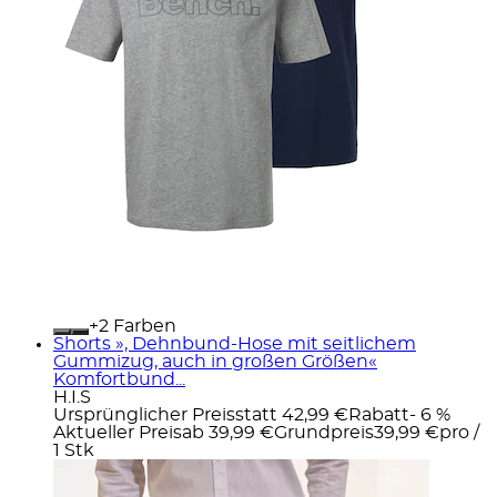
+
Farben
Shorts », Dehnbund-Hose mit seitlichem
Gummizug, auch in großen Größen«
Komfortbund...
H.I.S
Ursprünglicher Preis
statt 42,99 €
Rabatt
- 6 %
Aktueller Preis
ab
39,99 €
Grundpreis
39,99 €
pro
/
1 Stk