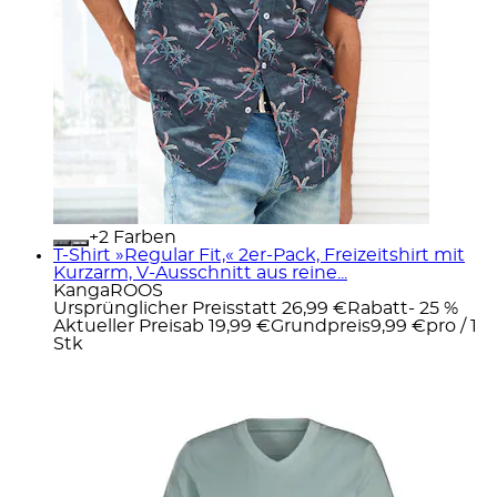
+
Farben
T-Shirt »Regular Fit,« 2er-Pack, Freizeitshirt mit
Kurzarm, V-Ausschnitt aus reine...
KangaROOS
Ursprünglicher Preis
statt 26,99 €
Rabatt
- 25 %
Aktueller Preis
ab
19,99 €
Grundpreis
9,99 €
pro
/
1
Stk