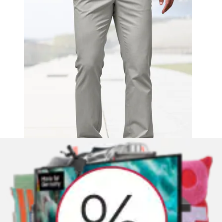
+
Farben
Leinenhemd », Kurzarmhemd« Luftiges
Freizeithemd mit dezentem Muster
John Devin
Ursprünglicher Preis
statt 34,99 €
Rabatt
- 20 %