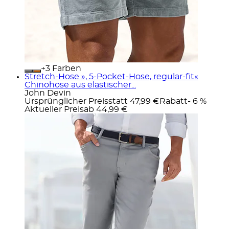
+
Farben
Stretch-Hose », 5-Pocket-Hose, regular-fit«
Chinohose aus elastischer...
John Devin
Ursprünglicher Preis
statt 47,99 €
Rabatt
- 6 %
Aktueller Preis
ab
44,99 €