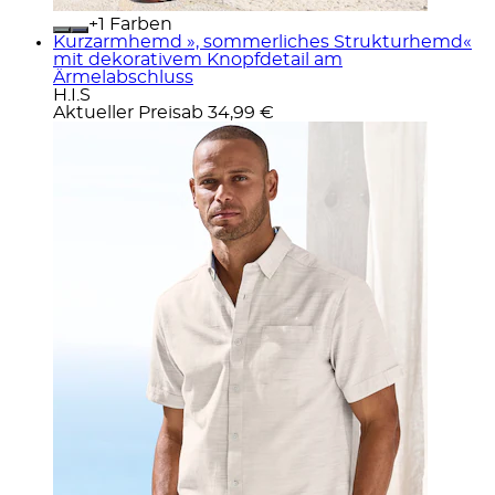
+
Farben
Kurzarmhemd », sommerliches Strukturhemd«
mit dekorativem Knopfdetail am
Ärmelabschluss
H.I.S
Aktueller Preis
ab
34,99 €