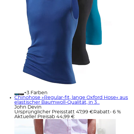
+
Farben
Chinohose »Regular-fit, lange Oxford Hose« aus
elastischer Baumwoll-Qualität, in 3...
John Devin
Ursprünglicher Preis
statt 47,99 €
Rabatt
- 6 %
Aktueller Preis
ab
44,99 €