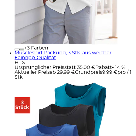
+
Farben
Muscleshirt Packung, 3 Stk. aus weicher
Feinripp-Qualität
H.I.S
Ursprünglicher Preis
statt 35,00 €
Rabatt
- 14 %
Aktueller Preis
ab
29,99 €
Grundpreis
9,99 €
pro
/
1
Stk