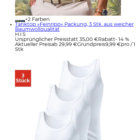
+
Farben
Tanktop »Feinripp« Packung, 3 Stk. aus weicher
Baumwollqualität
H.I.S
Ursprünglicher Preis
statt 35,00 €
Rabatt
- 14 %
Aktueller Preis
ab
29,99 €
Grundpreis
9,99 €
pro
/
1
Stk