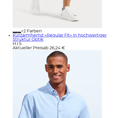
+
Farben
Kurzarmhemd »Regular Fit« in hochwertiger
Struktur Optik
H.I.S
Aktueller Preis
ab
26,24 €