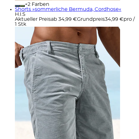
+
Farben
Shorts »sommerliche Bermuda, Cordhose«
H.I.S
Aktueller Preis
ab
34,99 €
Grundpreis
34,99 €
pro
/
1 Stk