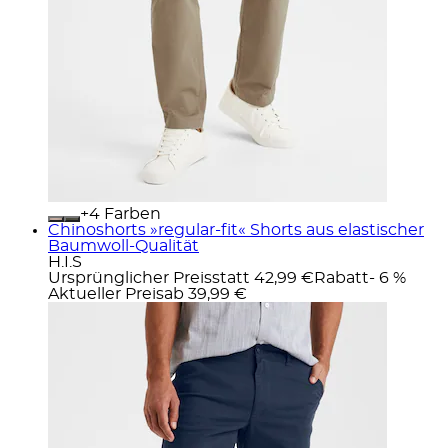
+
Farben
Chinoshorts »regular-fit« Shorts aus elastischer
Baumwoll-Qualität
H.I.S
Ursprünglicher Preis
statt 42,99 €
Rabatt
- 6 %
Aktueller Preis
ab
39,99 €