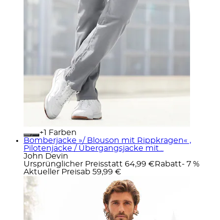
+
Farben
Bomberjacke »/ Blouson mit Rippkragen« ,
Pilotenjacke / Übergangsjacke mit...
John Devin
Ursprünglicher Preis
statt 64,99 €
Rabatt
- 7 %
Aktueller Preis
ab
59,99 €