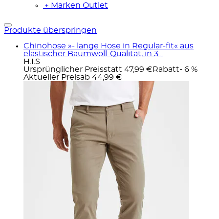
﹢
Marken Outlet
Produkte überspringen
Chinohose »- lange Hose in Regular-fit« aus
elastischer Baumwoll-Qualität, in 3...
H.I.S
Ursprünglicher Preis
statt 47,99 €
Rabatt
- 6 %
Aktueller Preis
ab
44,99 €