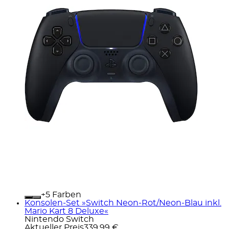
+
Farben
Konsolen-Set »Switch Neon-Rot/Neon-Blau inkl.
Mario Kart 8 Deluxe«
Nintendo Switch
Aktueller Preis
339,99 €