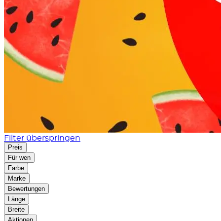
Filter überspringen
Preis
Für wen
Farbe
Marke
Bewertungen
Länge
Breite
Aktionen