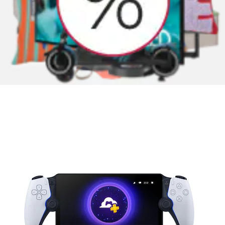
Spielekonsole »Portal™ Remote-Player«
PlayStation 5
Ursprünglicher Preis
UVP 249,99 €
Rabatt
- 12 %
Aktueller Preis
219,99 €