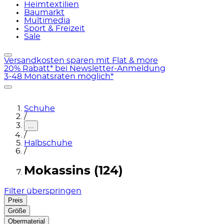
Heimtextilien
Baumarkt
Multimedia
Sport & Freizeit
Sale
Versandkosten sparen mit Flat & more
20% Rabatt* bei Newsletter-Anmeldung
3-48 Monatsraten möglich*
Schuhe
/
...
/
Halbschuhe
/
Mokassins (124)
Filter überspringen
Preis
Größe
Obermaterial