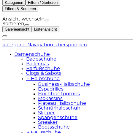
Kategorien
Filtern / Sortieren
Filtern & Sortieren
Ansicht wechseln
Sortieren
Galerieansicht
Listenansicht
Kategorie-Navigation überspringen
Damenschuhe
Badeschuhe
Ballerinas
Barfußschuhe
Clogs & Sabots
﹣
Halbschuhe
Business-Halbschuhe
Espadrilles
Hochfrontpumps
Mokassins
Plateau Halbschuhe
Schnürhalbschuh
Slipper
Spangenschuhe
Sneaker
Bootsschuhe
﹢
Hausschuhe