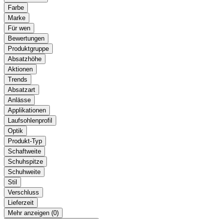
Farbe
Marke
Für wen
Bewertungen
Produktgruppe
Absatzhöhe
Aktionen
Trends
Absatzart
Anlässe
Applikationen
Laufsohlenprofil
Optik
Produkt-Typ
Schaftweite
Schuhspitze
Schuhweite
Stil
Verschluss
Lieferzeit
Mehr anzeigen (
)