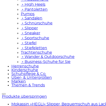
﹢
High Heels
﹢
Pantoletten
Pumps
﹢
Sandalen
﹢
Schnürschuhe
﹢
Slipper
﹢
Sneaker
﹢
Sportschuhe
﹢
Stiefel
﹢
Stiefeletten
Trachtenschuhe
﹢
Wander & Outdoorschuhe
﹢
Business-Schuhe für Sie
Herrenschuhe
Kinderschuhe
Schuhpflege & Co.
Über- & Untergrößen
Marken
Themen & Trends
Produkte überspringen
Mokassin »HEGLI« Slipper, Bequemschuh aus Lack