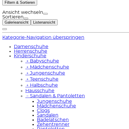
Filtern & Sortieren
Ansicht wechseln
Sortieren
Galerieansicht
Listenansicht
Kategorie-Navigation überspringen
Damenschuhe
Herrenschuhe
Kinderschuhe
﹢
Babyschuhe
﹢
Mädchenschuhe
﹢
Jungenschuhe
﹢
Teenschuhe
﹢
Halbschuhe
Hausschuhe
﹣
Sandalen & Pantoletten
Jungenschuhe
Mädchenschuhe
Clogs
Sandalen
Badelatschen
Zehentrenner
Pantoletten