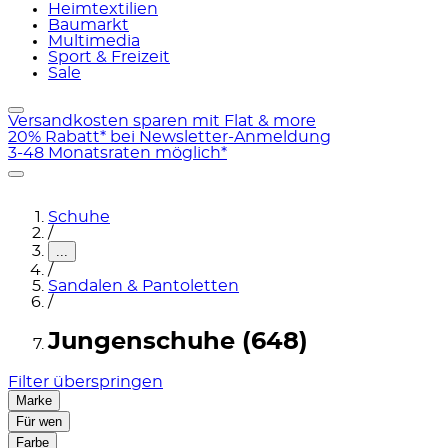
Heimtextilien
Baumarkt
Multimedia
Sport & Freizeit
Sale
Versandkosten sparen mit Flat & more
20% Rabatt* bei Newsletter-Anmeldung
3-48 Monatsraten möglich*
Schuhe
/
...
/
Sandalen & Pantoletten
/
Jungenschuhe (648)
Filter überspringen
Marke
Für wen
Farbe