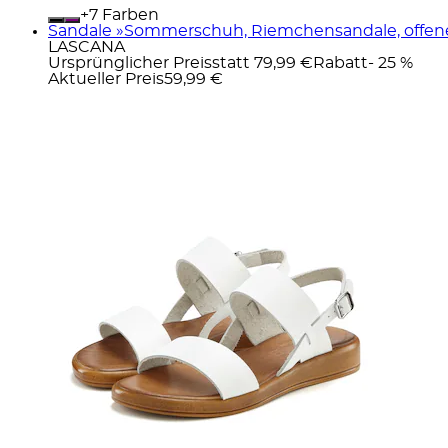
+
Farben
Sandale »Sommerschuh, Riemchensandale, offene
LASCANA
Ursprünglicher Preis
statt 79,99 €
Rabatt
- 25 %
Aktueller Preis
59,99 €