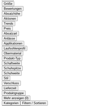
Größe
Bewertungen
Absatzhöhe
Aktionen
Trends
Preis
Absatzart
Anlässe
Applikationen
Laufsohlenprofil
Obermaterial
Produkt-Typ
Schaftweite
Schuhspitze
Schuhweite
Stil
Verschluss
Lieferzeit
Produktgruppe
Mehr anzeigen (
)
Kategorien
Filtern / Sortieren