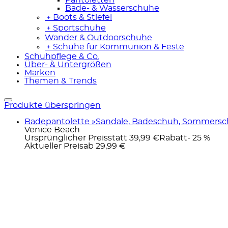
Bade- & Wasserschuhe
﹢
Boots & Stiefel
﹢
Sportschuhe
Wander & Outdoorschuhe
﹢
Schuhe für Kommunion & Feste
Schuhpflege & Co.
Über- & Untergrößen
Marken
Themen & Trends
Produkte überspringen
Badepantolette »Sandale, Badeschuh, Sommerschuh
Venice Beach
Ursprünglicher Preis
statt 39,99 €
Rabatt
- 25 %
Aktueller Preis
ab
29,99 €