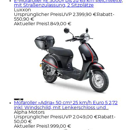
E-Mofaroller »E 3000« bis zu 65 km Reichweite,
mit Straßenzulassung, 2 Sitzplätze
Luxxon
Ursprünglicher Preis
UVP 2.399,90 €
Rabatt
-
550,90 €
Aktueller Preis
1.849,00 €
Mofaroller »Adria« 50 cm³ 25 km/h Euro 5 2,72
inkl. Windschild, mit Lenkerschloss und...
Alpha Motors
Ursprünglicher Preis
UVP 2.049,00 €
Rabatt
-
50,00 €
Aktueller Preis
1.999,00 €