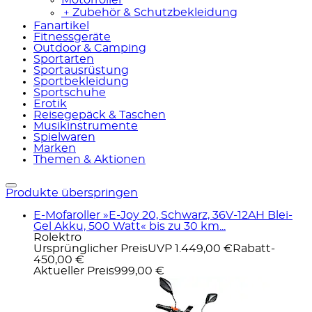
﹢
Zubehör & Schutzbekleidung
Fanartikel
Fitnessgeräte
Outdoor & Camping
Sportarten
Sportausrüstung
Sportbekleidung
Sportschuhe
Erotik
Reisegepäck & Taschen
Musikinstrumente
Spielwaren
Marken
Themen & Aktionen
Produkte überspringen
E-Mofaroller »E-Joy 20, Schwarz, 36V-12AH Blei-
Gel Akku, 500 Watt« bis zu 30 km...
Rolektro
Ursprünglicher Preis
UVP 1.449,00 €
Rabatt
-
450,00 €
Aktueller Preis
999,00 €