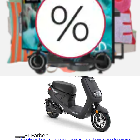
E-Mofaroller »XT2000« bis zu 59 km Reichweite,
mit Straßenzul., 2 Sitzplätze, für...
Blu:s
Ursprünglicher Preis
UVP 1.849,90 €
Rabatt
-
250,90 €
Aktueller Preis
1.599,00 €
+
Farben