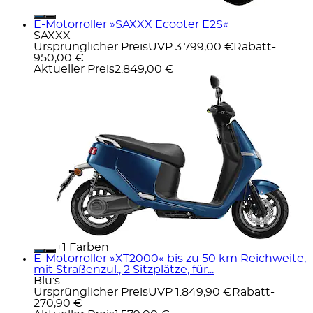
E-Motorroller »SAXXX Ecooter E2S«
SAXXX
Ursprünglicher Preis
UVP 3.799,00 €
Rabatt
-
950,00 €
Aktueller Preis
2.849,00 €
+
Farben
E-Motorroller »XT2000« bis zu 50 km Reichweite,
mit Straßenzul., 2 Sitzplätze, für...
Blu:s
Ursprünglicher Preis
UVP 1.849,90 €
Rabatt
-
270,90 €