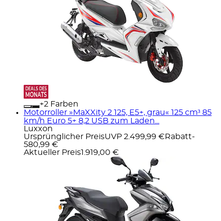
+
Farben
Motorroller »MaXXity 2 125, E5+, grau« 125 cm³ 85
km/h Euro 5+ 8,2 USB zum Laden...
Luxxon
Ursprünglicher Preis
UVP 2.499,99 €
Rabatt
-
580,99 €
Aktueller Preis
1.919,00 €