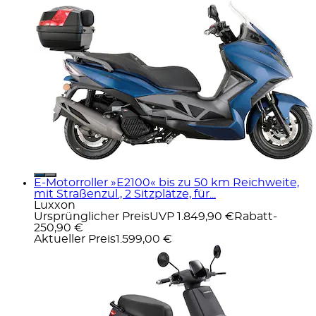
E-Motorroller »E2100« bis zu 50 km Reichweite,
mit Straßenzul., 2 Sitzplätze, für...
Luxxon
Ursprünglicher Preis
UVP 1.849,90 €
Rabatt
-
250,90 €
Aktueller Preis
1.599,00 €