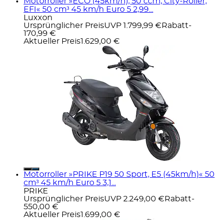
Motorroller »ECO (45km/h), 50 ccm, City-Roller,
EFI« 50 cm³ 45 km/h Euro 5 2,99...
Luxxon
Ursprünglicher Preis
UVP 1.799,99 €
Rabatt
-
170,99 €
Aktueller Preis
1.629,00 €
Motorroller »PRIKE P19 50 Sport, E5 (45km/h)« 50
cm³ 45 km/h Euro 5 3,1...
PRIKE
Ursprünglicher Preis
UVP 2.249,00 €
Rabatt
-
550,00 €
Aktueller Preis
1.699,00 €