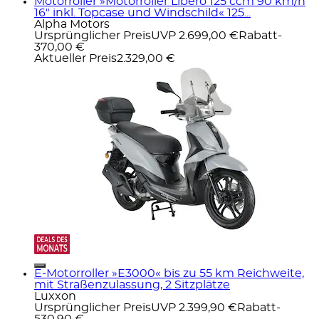
Motorroller »Motorroller Libero 125 ccm 90 km/h
16" inkl. Topcase und Windschild« 125...
Alpha Motors
Ursprünglicher Preis
UVP 2.699,00 €
Rabatt
-
370,00 €
Aktueller Preis
2.329,00 €
E-Motorroller »E3000« bis zu 55 km Reichweite,
mit Straßenzulassung, 2 Sitzplätze
Luxxon
Ursprünglicher Preis
UVP 2.399,90 €
Rabatt
-
530,90 €