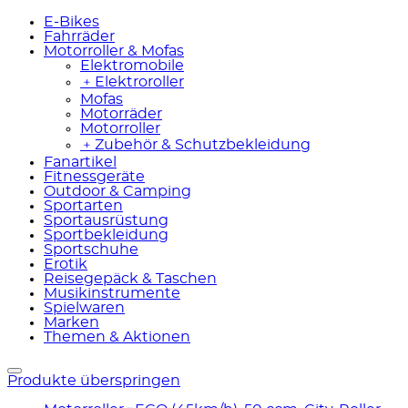
E-Bikes
Fahrräder
Motorroller & Mofas
Elektromobile
﹢
Elektroroller
Mofas
Motorräder
Motorroller
﹢
Zubehör & Schutzbekleidung
Fanartikel
Fitnessgeräte
Outdoor & Camping
Sportarten
Sportausrüstung
Sportbekleidung
Sportschuhe
Erotik
Reisegepäck & Taschen
Musikinstrumente
Spielwaren
Marken
Themen & Aktionen
Produkte überspringen