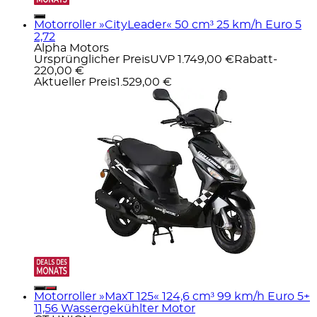
Motorroller »CityLeader« 50 cm³ 25 km/h Euro 5
2,72
Alpha Motors
Ursprünglicher Preis
UVP 1.749,00 €
Rabatt
-
220,00 €
Aktueller Preis
1.529,00 €
Motorroller »MaxT 125« 124,6 cm³ 99 km/h Euro 5+
11,56 Wassergekühlter Motor