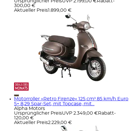
Ursprünglicher Preis
UVP 2.199,00 €
Rabatt
-
300,00 €
Aktueller Preis
1.899,00 €
Motorroller »Retro Firenze« 125 cm³ 85 km/h Euro
5+ 8,29 Spar-Set, mit Topcase, mit...
Alpha Motors
Ursprünglicher Preis
UVP 2.349,00 €
Rabatt
-
120,00 €
Aktueller Preis
2.229,00 €