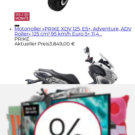
Motorroller »PRIKE XDV 125, E5+, Adventure, ADV
Roller« 125 cm³ 95 km/h Euro 5+ 11,4...
PRIKE
Aktueller Preis
3.849,00 €
Motorroller »Motorroller Libero 125 ccm 90 km/h
16-Zoll grau-schwarz« 125 cm³ 90 km/h...