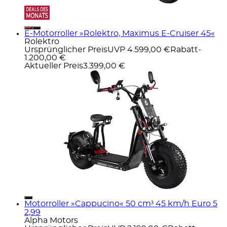
E-Motorroller »Rolektro, Maximus E-Cruiser 45«
Rolektro
Ursprünglicher Preis
UVP 4.599,00 €
Rabatt
-
1.200,00 €
Aktueller Preis
3.399,00 €
Motorroller »Cappucino« 50 cm³ 45 km/h Euro 5
2,99
Alpha Motors