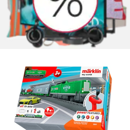
Spielzeugeisenbahn-Set »Märklin my world -
Startpackung Autotransport - 29347«
Märklin
Ursprünglicher Preis
UVP 89,99 €
Rabatt
- 22 %
Aktueller Preis
69,91 €