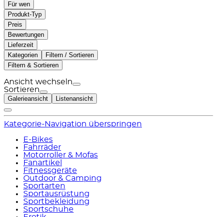
Für wen
Produkt-Typ
Preis
Bewertungen
Lieferzeit
Kategorien
Filtern / Sortieren
Filtern & Sortieren
Ansicht wechseln
Sortieren
Galerieansicht
Listenansicht
Kategorie-Navigation überspringen
E-Bikes
Fahrräder
Motorroller & Mofas
Fanartikel
Fitnessgeräte
Outdoor & Camping
Sportarten
Sportausrüstung
Sportbekleidung
Sportschuhe
Erotik