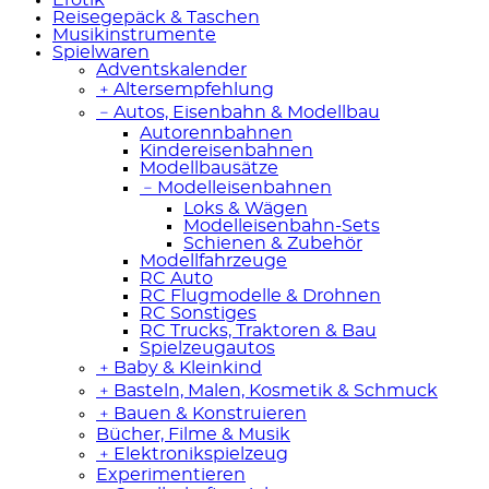
Reisegepäck & Taschen
Musikinstrumente
Spielwaren
Adventskalender
﹢
Altersempfehlung
﹣
Autos, Eisenbahn & Modellbau
Autorennbahnen
Kindereisenbahnen
Modellbausätze
﹣
Modelleisenbahnen
Loks & Wägen
Modelleisenbahn-Sets
Schienen & Zubehör
Modellfahrzeuge
RC Auto
RC Flugmodelle & Drohnen
RC Sonstiges
RC Trucks, Traktoren & Bau
Spielzeugautos
﹢
Baby & Kleinkind
﹢
Basteln, Malen, Kosmetik & Schmuck
﹢
Bauen & Konstruieren
Bücher, Filme & Musik
﹢
Elektronikspielzeug
Experimentieren