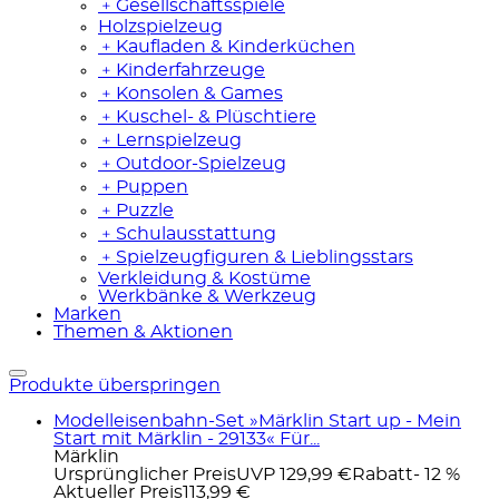
﹢
Gesellschaftsspiele
Holzspielzeug
﹢
Kaufladen & Kinderküchen
﹢
Kinderfahrzeuge
﹢
Konsolen & Games
﹢
Kuschel- & Plüschtiere
﹢
Lernspielzeug
﹢
Outdoor-Spielzeug
﹢
Puppen
﹢
Puzzle
﹢
Schulausstattung
﹢
Spielzeugfiguren & Lieblingsstars
Verkleidung & Kostüme
Werkbänke & Werkzeug
Marken
Themen & Aktionen
Produkte überspringen
Modelleisenbahn-Set »Märklin Start up - Mein
Start mit Märklin - 29133« Für...
Märklin
Ursprünglicher Preis
UVP 129,99 €
Rabatt
- 12 %
Aktueller Preis
113,99 €