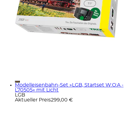
Modelleisenbahn-Set »LGB, Startset W:O:A -
L70505« mit Licht
LGB
Aktueller Preis
299,00 €