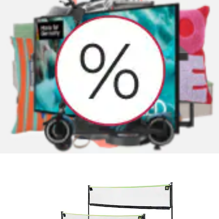
Multifunktionsnetz »Multi Sport Net 3000« BxH:
300x155 cm, höhenverstellbar
EXIT
Aktueller Preis
99,26 €