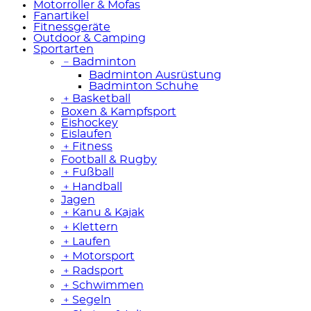
Motorroller & Mofas
Fanartikel
Fitnessgeräte
Outdoor & Camping
Sportarten
﹣
Badminton
Badminton Ausrüstung
Badminton Schuhe
﹢
Basketball
Boxen & Kampfsport
Eishockey
Eislaufen
﹢
Fitness
Football & Rugby
﹢
Fußball
﹢
Handball
Jagen
﹢
Kanu & Kajak
﹢
Klettern
﹢
Laufen
﹢
Motorsport
﹢
Radsport
﹢
Schwimmen
﹢
Segeln