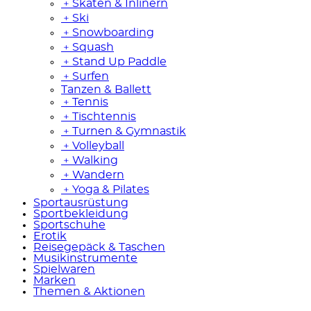
﹢
Skaten & Inlinern
﹢
Ski
﹢
Snowboarding
﹢
Squash
﹢
Stand Up Paddle
﹢
Surfen
Tanzen & Ballett
﹢
Tennis
﹢
Tischtennis
﹢
Turnen & Gymnastik
﹢
Volleyball
﹢
Walking
﹢
Wandern
﹢
Yoga & Pilates
Sportausrüstung
Sportbekleidung
Sportschuhe
Erotik
Reisegepäck & Taschen
Musikinstrumente
Spielwaren
Marken
Themen & Aktionen