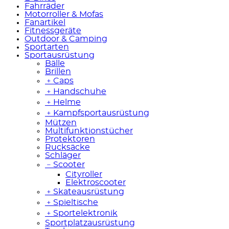
Fahrräder
Motorroller & Mofas
Fanartikel
Fitnessgeräte
Outdoor & Camping
Sportarten
Sportausrüstung
Bälle
Brillen
﹢
Caps
﹢
Handschuhe
﹢
Helme
﹢
Kampfsportausrüstung
Mützen
Multifunktionstücher
Protektoren
Rucksäcke
Schläger
﹣
Scooter
Cityroller
Elektroscooter
﹢
Skateausrüstung
﹢
Spieltische
﹢
Sportelektronik
Sportplatzausrüstung