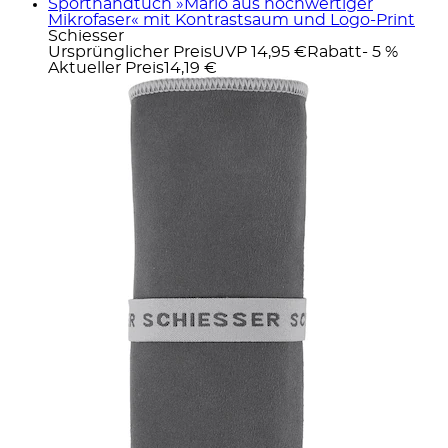
Sporthandtuch »Mario aus hochwertiger
Mikrofaser« mit Kontrastsaum und Logo-Print
Schiesser
Ursprünglicher Preis
UVP 14,95 €
Rabatt
- 5 %
Aktueller Preis
14,19 €