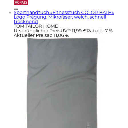
Sporthandtuch »Fitnesstuch COLOR BATH«
Logo Prägung, Mikrofaser, weich, schnell
trocknend
TOM TAILOR HOME
Ursprünglicher Preis
UVP 11,99 €
Rabatt
- 7 %
Aktueller Preis
ab
11,06 €