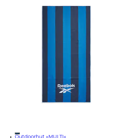
Outdoorhut »MULTI«