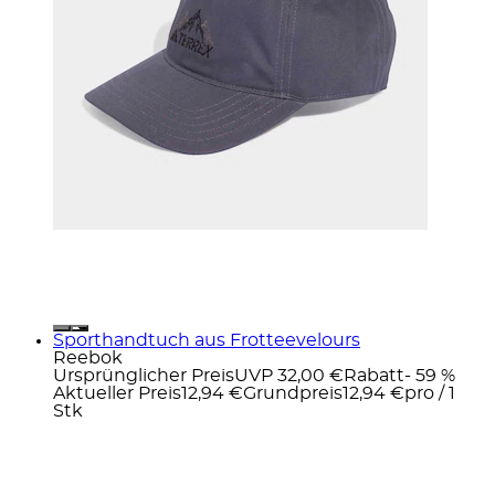
Sporthandtuch aus Frotteevelours
Reebok
Ursprünglicher Preis
UVP 32,00 €
Rabatt
- 59 %
Aktueller Preis
12,94 €
Grundpreis
12,94 €
pro
/
1
Stk