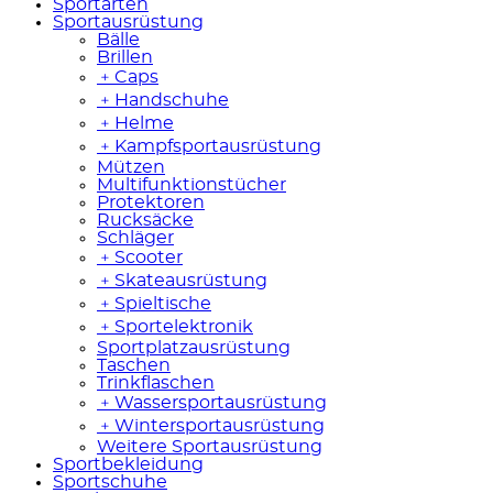
Sportarten
Sportausrüstung
Bälle
Brillen
﹢
Caps
﹢
Handschuhe
﹢
Helme
﹢
Kampfsportausrüstung
Mützen
Multifunktionstücher
Protektoren
Rucksäcke
Schläger
﹢
Scooter
﹢
Skateausrüstung
﹢
Spieltische
﹢
Sportelektronik
Sportplatzausrüstung
Taschen
Trinkflaschen
﹢
Wassersportausrüstung
﹢
Wintersportausrüstung
Weitere Sportausrüstung
Sportbekleidung
Sportschuhe