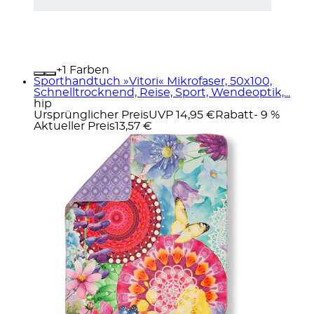
+
Farben
Sporthandtuch »Vitori« Mikrofaser, 50x100,
Schnelltrocknend, Reise, Sport, Wendeoptik,...
hip
Ursprünglicher Preis
UVP 14,95 €
Rabatt
- 9 %
Aktueller Preis
13,57 €