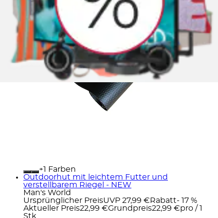
+
Farben
Outdoorhut mit leichtem Futter und
verstellbarem Riegel - NEW
Man's World
Ursprünglicher Preis
UVP 27,99 €
Rabatt
- 17 %
Aktueller Preis
22,99 €
Grundpreis
22,99 €
pro
/
1
Stk