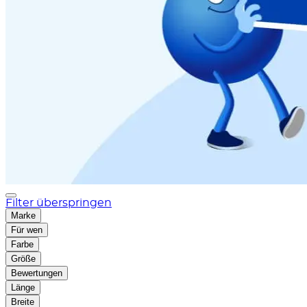
Filter überspringen
Marke
Für wen
Farbe
Größe
Bewertungen
Länge
Breite