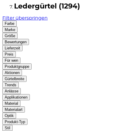
Ledergürtel (1294)
Filter überspringen
Farbe
Marke
Größe
Bewertungen
Lieferzeit
Preis
Für wen
Produktgruppe
Aktionen
Gürtelbreite
Trends
Anlässe
Applikationen
Material
Materialart
Optik
Produkt-Typ
Stil