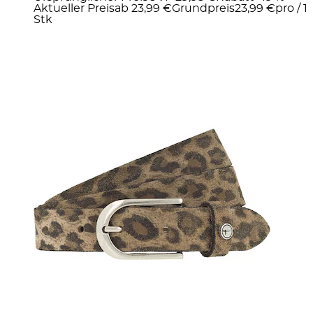
Aktueller Preis
ab
23,99 €
Grundpreis
23,99 €
pro
/
1
Stk