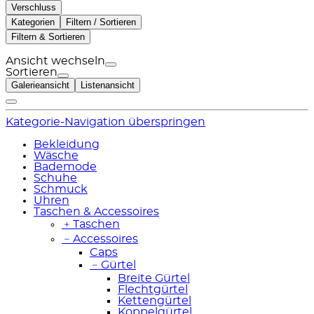
Verschluss
Kategorien
Filtern / Sortieren
Filtern & Sortieren
Ansicht wechseln
Sortieren
Galerieansicht
Listenansicht
Kategorie-Navigation überspringen
Bekleidung
Wäsche
Bademode
Schuhe
Schmuck
Uhren
Taschen & Accessoires
﹢
Taschen
﹣
Accessoires
Caps
﹣
Gürtel
Breite Gürtel
Flechtgürtel
Kettengürtel
Koppelgürtel