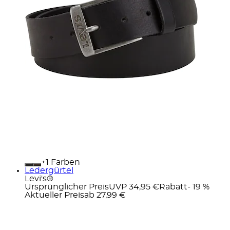
+
Farben
Ledergürtel
Levi's®
Ursprünglicher Preis
UVP 34,95 €
Rabatt
- 19 %
Aktueller Preis
ab
27,99 €