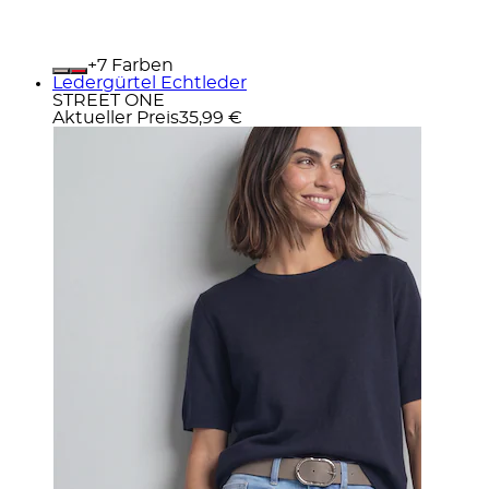
+
Farben
Ledergürtel Echtleder
STREET ONE
Aktueller Preis
35,99 €