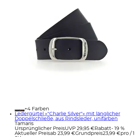
+
Farben
Ledergürtel »"Charlie Silver"« mit länglicher
Doppelschließe, aus Rindsleder, unifarben
Tamaris
Ursprünglicher Preis
UVP 29,95 €
Rabatt
- 19 %
Aktueller Preis
ab
23,99 €
Grundpreis
23,99 €
pro
/
1