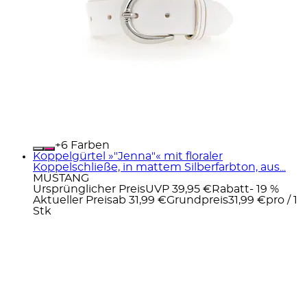
+
Farben
Koppelgürtel »"Jenna"« mit floraler
Koppelschließe, in mattem Silberfarbton, aus...
MUSTANG
Ursprünglicher Preis
UVP 39,95 €
Rabatt
- 19 %
Aktueller Preis
ab
31,99 €
Grundpreis
31,99 €
pro
/
1
Stk