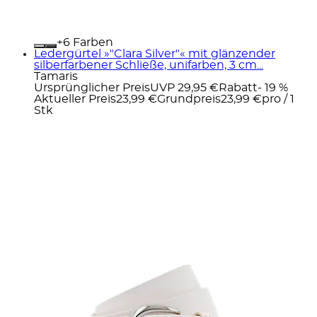
+
Farben
Ledergürtel »"Clara Silver"« mit glänzender
silberfarbener Schließe, unifarben, 3 cm...
Tamaris
Ursprünglicher Preis
UVP 29,95 €
Rabatt
- 19 %
Aktueller Preis
23,99 €
Grundpreis
23,99 €
pro
/
1
Stk