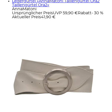
Ledergürtel »AnnaMatoni Taillengürtel Ora2
Taillengürtel Ora2«
AnnaMatoni
Ursprünglicher Preis
UVP 59,90 €
Rabatt
- 30 %
Aktueller Preis
41,90 €