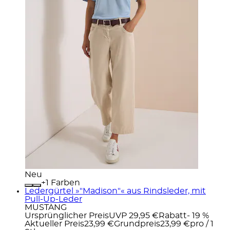
Neu
+
Farben
Ledergürtel »"Madison"« aus Rindsleder, mit
Pull-Up-Leder
MUSTANG
Ursprünglicher Preis
UVP 29,95 €
Rabatt
- 19 %
Aktueller Preis
23,99 €
Grundpreis
23,99 €
pro
/
1