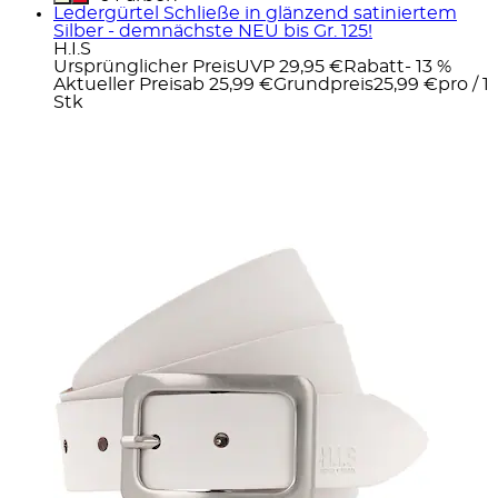
Ledergürtel Schließe in glänzend satiniertem
Silber - demnächste NEU bis Gr. 125!
H.I.S
Ursprünglicher Preis
UVP 29,95 €
Rabatt
- 13 %
Aktueller Preis
ab
25,99 €
Grundpreis
25,99 €
pro
/
1
Stk