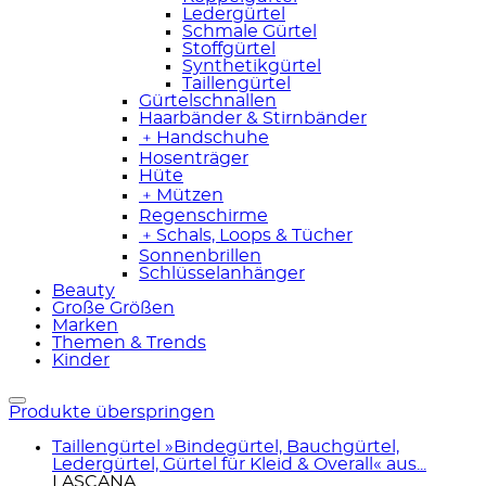
Ledergürtel
Schmale Gürtel
Stoffgürtel
Synthetikgürtel
Taillengürtel
Gürtelschnallen
Haarbänder & Stirnbänder
﹢
Handschuhe
Hosenträger
Hüte
﹢
Mützen
Regenschirme
﹢
Schals, Loops & Tücher
Sonnenbrillen
Schlüsselanhänger
Beauty
Große Größen
Marken
Themen & Trends
Kinder
Produkte überspringen
Taillengürtel »Bindegürtel, Bauchgürtel,
Ledergürtel, Gürtel für Kleid & Overall« aus...
LASCANA