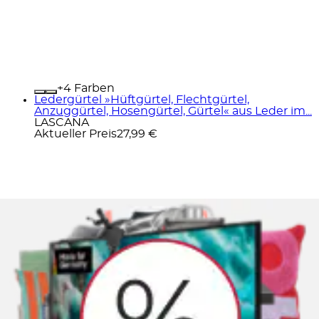
+
Farben
Ledergürtel »Hüftgürtel, Flechtgürtel,
Anzuggürtel, Hosengürtel, Gürtel« aus Leder im...
LASCANA
Aktueller Preis
27,99 €