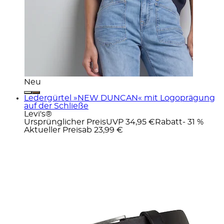
Neu
Ledergürtel »NEW DUNCAN« mit Logoprägung
auf der Schließe
Levi's®
Ursprünglicher Preis
UVP 34,95 €
Rabatt
- 31 %
Aktueller Preis
ab
23,99 €