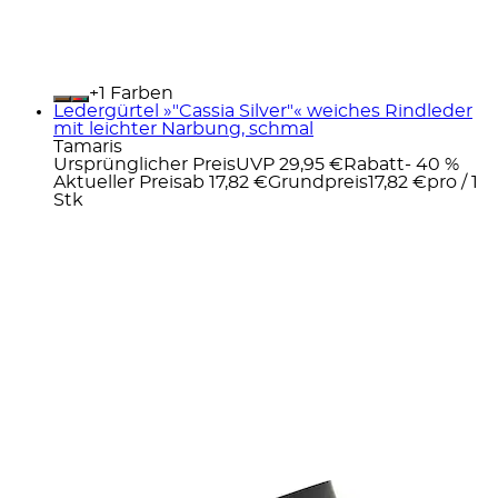
+
Farben
Ledergürtel »"Cassia Silver"« weiches Rindleder
mit leichter Narbung, schmal
Tamaris
Ursprünglicher Preis
UVP 29,95 €
Rabatt
- 40 %
Aktueller Preis
ab
17,82 €
Grundpreis
17,82 €
pro
/
1
Stk