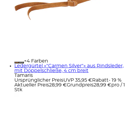
+
Farben
Ledergürtel »"Carmen Silver"« aus Rindsleder,
mit Doppelschließe, 4 cm breit
Tamaris
Ursprünglicher Preis
UVP 35,95 €
Rabatt
- 19 %
Aktueller Preis
28,99 €
Grundpreis
28,99 €
pro
/
1
Stk