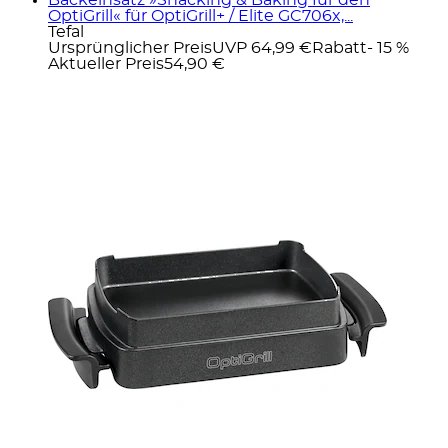
OptiGrill« für OptiGrill+ / Elite GC706x,...
Tefal
Ursprünglicher Preis
UVP 64,99 €
Rabatt
- 15 %
Aktueller Preis
54,90 €