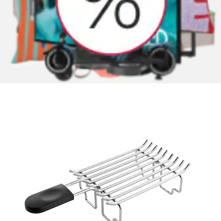
Brötchen-Röstaufsatz »5KTBW22«
KitchenAid
Ursprünglicher Preis
UVP 39,00 €
Rabatt
- 23 %
Aktueller Preis
29,99 €
Grundpreis
29,99 €
pro
/
1
Stk