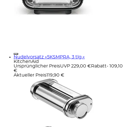
Nudelvorsatz »5KSMPRA, 3 tlg.«
KitchenAid
Ursprünglicher Preis
UVP 229,00 €
Rabatt
- 109,10
€
Aktueller Preis
119,90 €