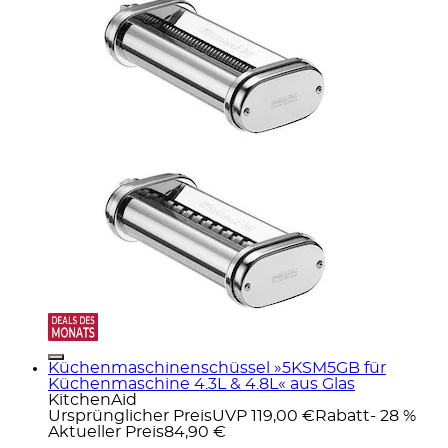
Küchenmaschinenschüssel »5KSM5GB für
Küchenmaschine 4.3L & 4.8L« aus Glas
KitchenAid
Ursprünglicher Preis
UVP 119,00 €
Rabatt
- 28 %
Aktueller Preis
84,90 €