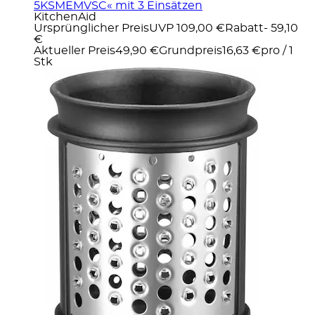
5KSMEMVSC« mit 3 Einsätzen
KitchenAid
Ursprünglicher Preis
UVP 109,00 €
Rabatt
- 59,10
€
Aktueller Preis
49,90 €
Grundpreis
16,63 €
pro
/
1
Stk