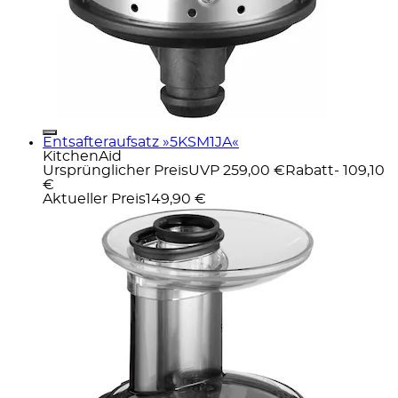
Entsafteraufsatz »5KSM1JA«
KitchenAid
Ursprünglicher Preis
UVP 259,00 €
Rabatt
- 109,10
€
Aktueller Preis
149,90 €