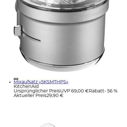
Mixaufsatz »5KSMTHPS«
KitchenAid
Ursprünglicher Preis
UVP 69,00 €
Rabatt
- 56 %
Aktueller Preis
29,90 €