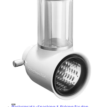
Backeinsatz »Snacking & Baking für den