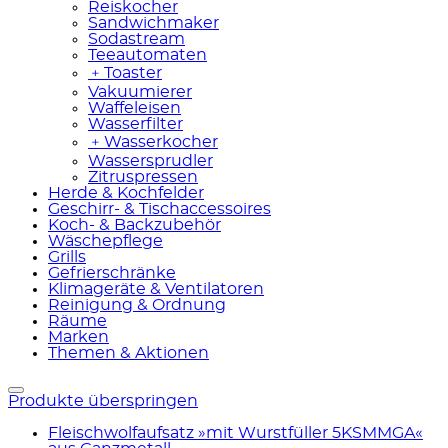
Reiskocher
Sandwichmaker
Sodastream
Teeautomaten
﹢
Toaster
Vakuumierer
Waffeleisen
Wasserfilter
﹢
Wasserkocher
Wassersprudler
Zitruspressen
Herde & Kochfelder
Geschirr- & Tischaccessoires
Koch- & Backzubehör
Wäschepflege
Grills
Gefrierschränke
Klimageräte & Ventilatoren
Reinigung & Ordnung
Räume
Marken
Themen & Aktionen
Produkte überspringen
Fleischwolfaufsatz »mit Wurstfüller 5KSMMGA«