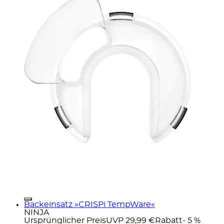
Backeinsatz »CRISPi TempWare«
NINJA
Ursprünglicher Preis
UVP 29,99 €
Rabatt
- 5 %