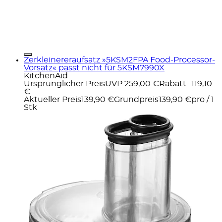
Zerkleinereraufsatz »5KSM2FPA Food-Processor-
Vorsatz« passt nicht für 5KSM7990X
KitchenAid
Ursprünglicher Preis
UVP 259,00 €
Rabatt
- 119,10
€
Aktueller Preis
139,90 €
Grundpreis
139,90 €
pro
/
1
Stk