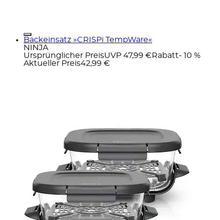
Backeinsatz »CRISPi TempWare«
NINJA
Ursprünglicher Preis
UVP 47,99 €
Rabatt
- 10 %
Aktueller Preis
42,99 €