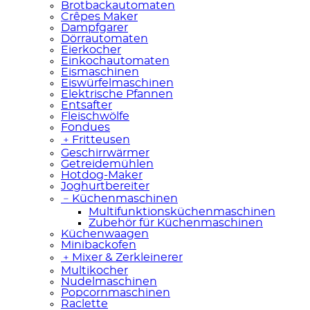
Brotbackautomaten
Crêpes Maker
Dampfgarer
Dörrautomaten
Eierkocher
Einkochautomaten
Eismaschinen
Eiswürfelmaschinen
Elektrische Pfannen
Entsafter
Fleischwölfe
Fondues
﹢
Fritteusen
Geschirrwärmer
Getreidemühlen
Hotdog-Maker
Joghurtbereiter
﹣
Küchenmaschinen
Multifunktionsküchenmaschinen
Zubehör für Küchenmaschinen
Küchenwaagen
Minibackofen
﹢
Mixer & Zerkleinerer
Multikocher
Nudelmaschinen
Popcornmaschinen
Raclette