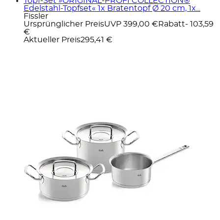
Topf-Set »ORIGINAL-PROFI COLLECTION®
Edelstahl-Topfset« 1x Bratentopf Ø 20 cm, 1x...
Fissler
Ursprünglicher Preis
UVP 399,00 €
Rabatt
- 103,59
€
Aktueller Preis
295,41 €