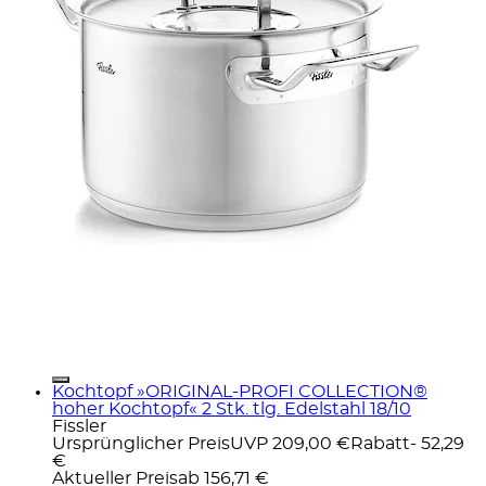
Kochtopf »ORIGINAL-PROFI COLLECTION®
hoher Kochtopf« 2 Stk. tlg. Edelstahl 18/10
Fissler
Ursprünglicher Preis
UVP 209,00 €
Rabatt
- 52,29
€
Aktueller Preis
ab
156,71 €