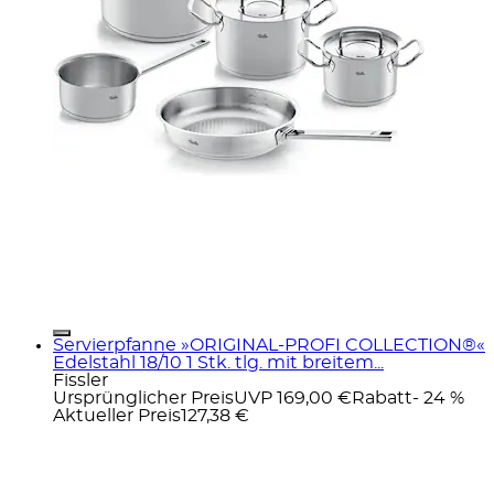
Servierpfanne »ORIGINAL-PROFI COLLECTION®«
Edelstahl 18/10 1 Stk. tlg. mit breitem...
Fissler
Ursprünglicher Preis
UVP 169,00 €
Rabatt
- 24 %
Aktueller Preis
127,38 €