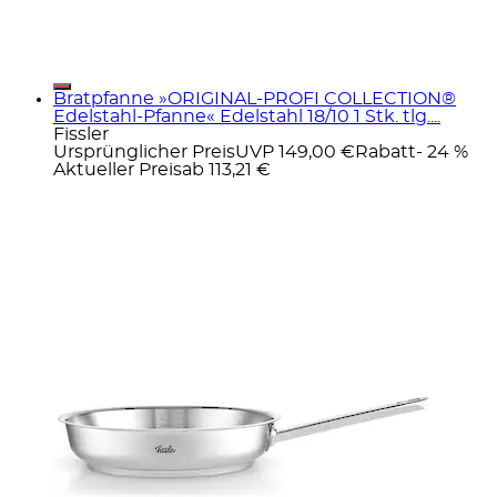
Bratpfanne »ORIGINAL-PROFI COLLECTION®
Edelstahl-Pfanne« Edelstahl 18/10 1 Stk. tlg....
Fissler
Ursprünglicher Preis
UVP 149,00 €
Rabatt
- 24 %
Aktueller Preis
ab
113,21 €