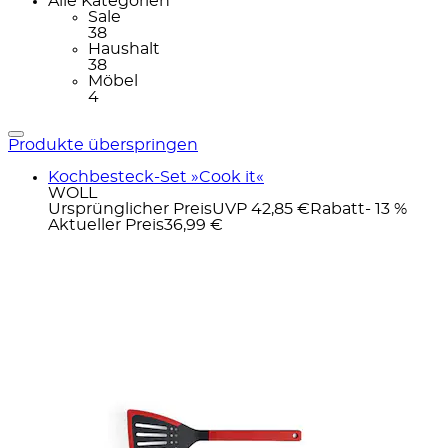
Alle Kategorien
Sale
38
Haushalt
38
Möbel
4
Produkte überspringen
Kochbesteck-Set »Cook it«
WOLL
Ursprünglicher Preis
UVP 42,85 €
Rabatt
- 13 %
Aktueller Preis
36,99 €