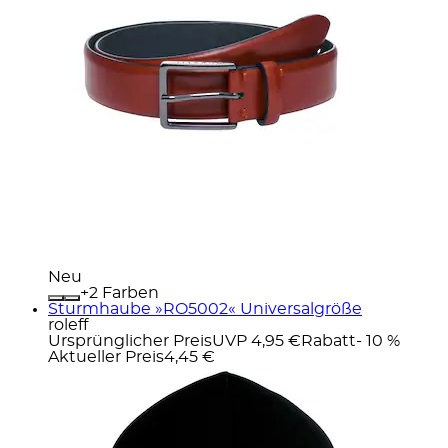
Neu
+
Farben
Sturmhaube »RO5002« Universalgröße
roleff
Ursprünglicher Preis
UVP 4,95 €
Rabatt
- 10 %
Aktueller Preis
4,45 €