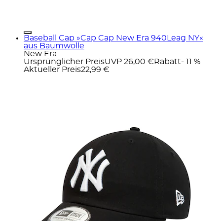
Baseball Cap »Cap Cap New Era 940Leag NY«
aus Baumwolle
New Era
Ursprünglicher Preis
UVP 26,00 €
Rabatt
- 11 %
Aktueller Preis
22,99 €