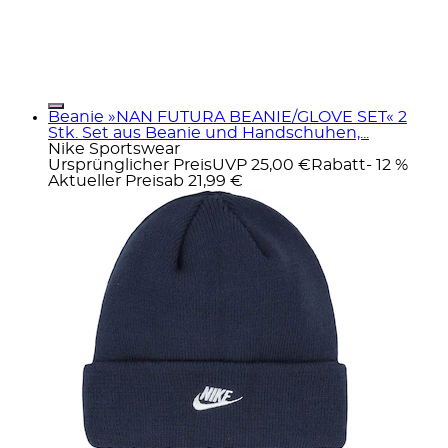
Beanie »NAN FUTURA BEANIE/GLOVE SET« 2
Stk. Set aus Beanie und Handschuhen,...
Nike Sportswear
Ursprünglicher Preis
UVP 25,00 €
Rabatt
- 12 %
Aktueller Preis
ab
21,99 €