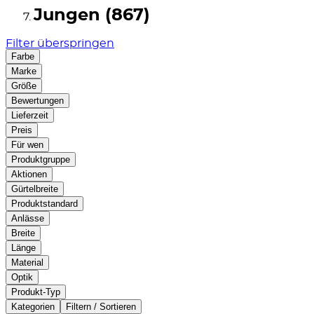
Jungen (867)
Filter überspringen
Farbe
Marke
Größe
Bewertungen
Lieferzeit
Preis
Für wen
Produktgruppe
Aktionen
Gürtelbreite
Produktstandard
Anlässe
Breite
Länge
Material
Optik
Produkt-Typ
Kategorien
Filtern / Sortieren