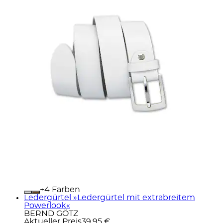
+
Farben
Ledergürtel »Ledergürtel mit extrabreitem
Powerlook«
BERND GÖTZ
Aktueller Preis
39,95 €