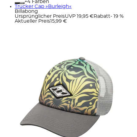
+
Farben
Trucker Cap »Burleigh«
Billabong
Ursprünglicher Preis
UVP 19,95 €
Rabatt
- 19 %
Aktueller Preis
15,99 €