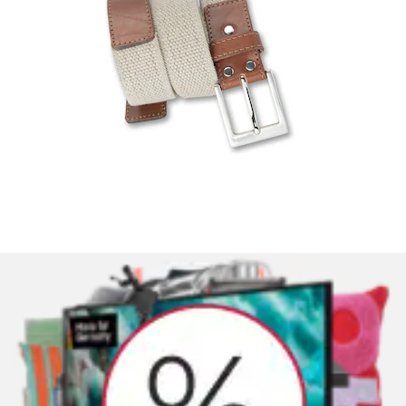
+
Farben
Sonnenbrille »Sonnenbrille«
PHILIPP PLEIN
Aktueller Preis
290,00 €