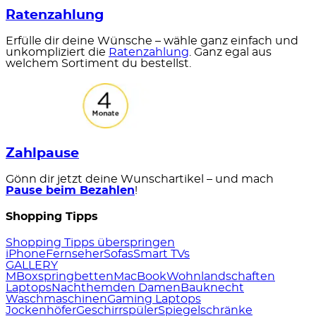
Ratenzahlung
Erfülle dir deine Wünsche – wähle ganz einfach und
unkompliziert die
Ratenzahlung
. Ganz egal aus
welchem Sortiment du bestellst.
Zahlpause
Gönn dir jetzt deine Wunschartikel – und mach
Pause beim Bezahlen
!
Shopping Tipps
Shopping Tipps überspringen
iPhone
Fernseher
Sofas
Smart TVs
GALLERY
M
Boxspringbetten
MacBook
Wohnlandschaften
Laptops
Nachthemden Damen
Bauknecht
Waschmaschinen
Gaming Laptops
Jockenhöfer
Geschirrspüler
Spiegelschränke