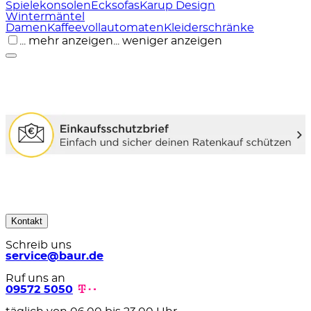
Spielekonsolen
Ecksofas
Karup Design
Wintermäntel
Damen
Kaffeevollautomaten
Kleiderschränke
... mehr anzeigen
... weniger anzeigen
Kontakt
Schreib uns
service@baur.de
Ruf uns an
09572 5050