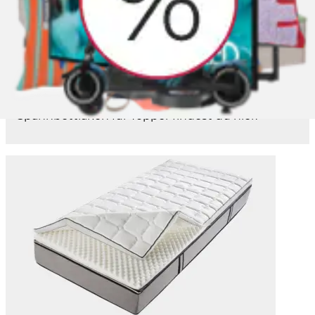
passenden gefunden, kannst du aber einfach ein
Modell mit den gleichen Beschaffenheit und
Maßen kaufen. Da Topper dünner sind als
herkömmliche Matratzen, gibt es auch spezielle
Spannbettlaken.
Den Bezug des Toppers kannst du übrigens ganz
einfach abnehmen und waschen. Topper kannst
du auch einzeln nachkaufen. Viele verschiedene
Topper-Modelle und eine große Auswahl an
Spannbettlaken für Topper findest du hier.