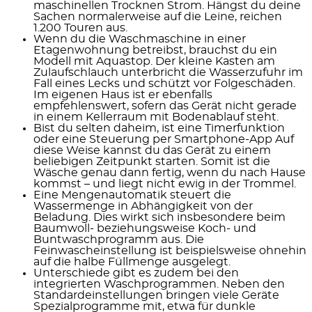
maschinellen Trocknen Strom. Hängst du deine
Sachen normalerweise auf die Leine, reichen
1.200 Touren
aus.
Wenn du die Waschmaschine in einer
Etagenwohnung betreibst, brauchst du ein
Modell mit
Aquastop
. Der kleine Kasten am
Zulaufschlauch unterbricht die Wasserzufuhr im
Fall eines Lecks und schützt vor Folgeschäden.
Im eigenen Haus ist er ebenfalls
empfehlenswert, sofern das Gerät nicht gerade
in einem Kellerraum mit Bodenablauf steht.
Bist du selten daheim, ist eine
Timerfunktion
oder eine
Steuerung per Smartphone-App
Auf
diese Weise kannst du das Gerät zu einem
beliebigen Zeitpunkt starten. Somit ist die
Wäsche genau dann fertig, wenn du nach Hause
kommst – und liegt nicht ewig in der Trommel.
Eine
Mengenautomatik
steuert die
Wassermenge in Abhängigkeit von der
Beladung. Dies wirkt sich insbesondere beim
Baumwoll- beziehungsweise Koch- und
Buntwaschprogramm aus. Die
Feinwascheinstellung ist beispielsweise ohnehin
auf die halbe Füllmenge ausgelegt.
Unterschiede gibt es zudem bei den
integrierten
Waschprogrammen
. Neben den
Standardeinstellungen bringen viele Geräte
Spezialprogramme mit, etwa für dunkle