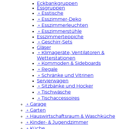
Eckbankgruppen
Essgruppen
﹢
Esstische
﹢
Esszimmer-Deko
﹢
Esszimmerleuchten
﹢
Esszimmerstühle
Esszimmerteppiche
﹢
Geschirr-Sets
Gläser
﹢
Klimageräte, Ventilatoren &
Wetterstationen
﹢
Kommoden & Sideboards
﹢
Regale
﹢
Schränke und Vitrinen
Servierwagen
﹢
Sitzbänke und Hocker
﹢
Tischwäsche
﹢
Tischaccessoires
﹢
Garage
﹢
Garten
﹢
Hauswirtschaftsraum & Waschküche
﹢
Kinder- & Jugendzimmer
﹢
Küche