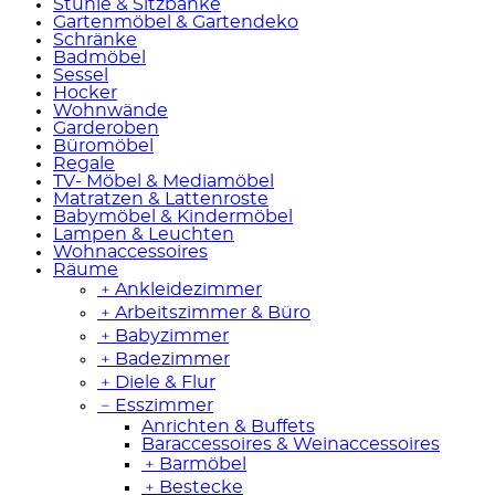
Stühle & Sitzbänke
Gartenmöbel & Gartendeko
Schränke
Badmöbel
Sessel
Hocker
Wohnwände
Garderoben
Büromöbel
Regale
TV- Möbel & Mediamöbel
Matratzen & Lattenroste
Babymöbel & Kindermöbel
Lampen & Leuchten
Wohnaccessoires
Räume
﹢
Ankleidezimmer
﹢
Arbeitszimmer & Büro
﹢
Babyzimmer
﹢
Badezimmer
﹢
Diele & Flur
﹣
Esszimmer
Anrichten & Buffets
Baraccessoires & Weinaccessoires
﹢
Barmöbel
﹢
Bestecke