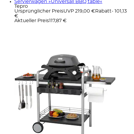
Servierwagen »Universall BBQ table«
Tepro
Ursprünglicher Preis
UVP 219,00 €
Rabatt
- 101,13
€
Aktueller Preis
117,87 €