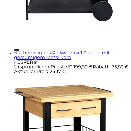
Küchenwagen »Rollwagen« 1 Stk. tlg. mit
geräumigem Metallkorb
KESPER®
Ursprünglicher Preis
UVP 199,99 €
Rabatt
- 75,82 €
Aktueller Preis
124,17 €