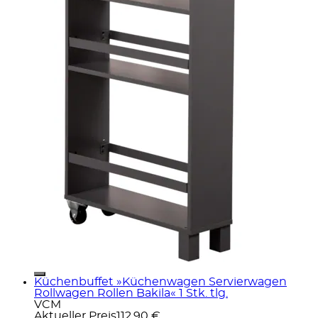
Küchenbuffet »Küchenwagen Servierwagen
Rollwagen Rollen Bakila« 1 Stk. tlg.
VCM
Aktueller Preis
112,90 €