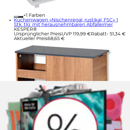
+
Farben
Küchenwagen »Nischenregal, rustikal, FSC« 1
Stk. tlg. mit herausnehmbaren Abfalleimer
KESPER®
Ursprünglicher Preis
UVP 119,99 €
Rabatt
- 51,34 €
Aktueller Preis
68,65 €