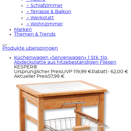
﹢
Schlafzimmer
﹢
Terrasse & Balkon
﹢
Werkstatt
﹢
Wohnzimmer
Marken
Themen & Trends
Produkte überspringen
Küchenwagen »Servierwagen« 1 Stk. tlg.
Abdeckplatte aus hitzebeständigen Fliesen
KESPER®
Ursprünglicher Preis
UVP 119,99 €
Rabatt
- 62,00 €
Aktueller Preis
57,99 €