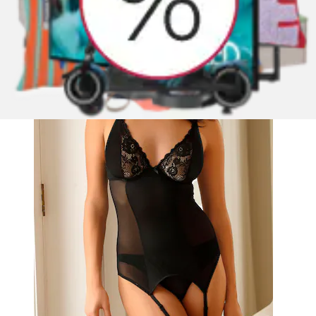
Set: Corsage mit String, 2 Stk. mit Strapshaltern,
sexy Dessous, Reizwäsche
petite fleur gold by Lascana
Aktueller Preis
ab
49,99 €