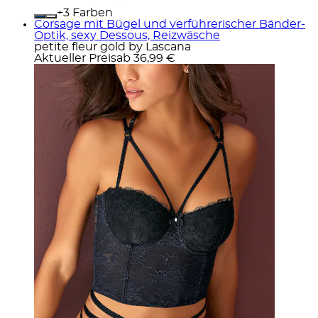
+
Farben
Corsage mit Bügel und verführerischer Bänder-
Optik, sexy Dessous, Reizwäsche
petite fleur gold by Lascana
Aktueller Preis
ab
36,99 €