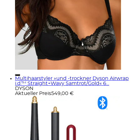
Multihaarstyler »und -trockner Dyson Airwrap
i.d.™ Straight+Wavy Samtrot/Gold« 6...
DYSON
Aktueller Preis
549,00 €