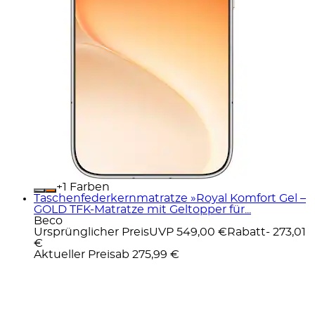
+
Farben
Taschenfederkernmatratze »Royal Komfort Gel –
GOLD TFK-Matratze mit Geltopper für...
Beco
Ursprünglicher Preis
UVP 549,00 €
Rabatt
- 273,01
€
Aktueller Preis
ab
275,99 €