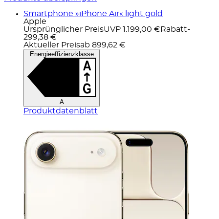
Smartphone »iPhone Air« light gold
Apple
Ursprünglicher Preis
UVP 1.199,00 €
Rabatt
-
299,38 €
Aktueller Preis
ab
899,62 €
Energieeffizienzklasse
A
Produktdatenblatt