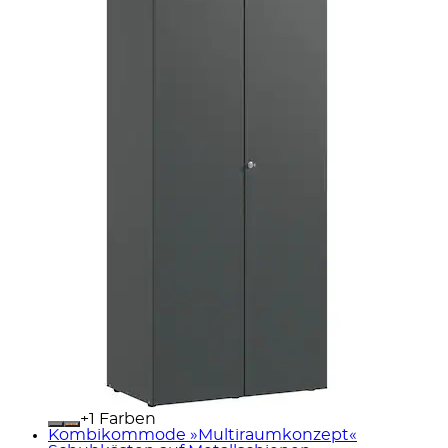
+
Farben
Kombikommode »Multiraumkonzept«