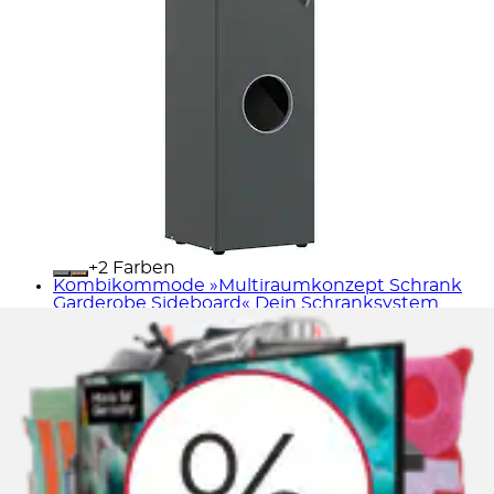
+
Farben
Kombikommode »Multiraumkonzept Schrank
Garderobe Sideboard« Dein Schranksystem...
Wimex
Ursprünglicher Preis
UVP 377,00 €
Rabatt
- 247,66
€
Aktueller Preis
129,34 €