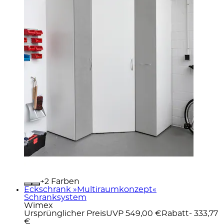
+
Farben
Eckschrank »Multiraumkonzept«
Schranksystem
Wimex
Ursprünglicher Preis
UVP 549,00 €
Rabatt
- 333,77
€