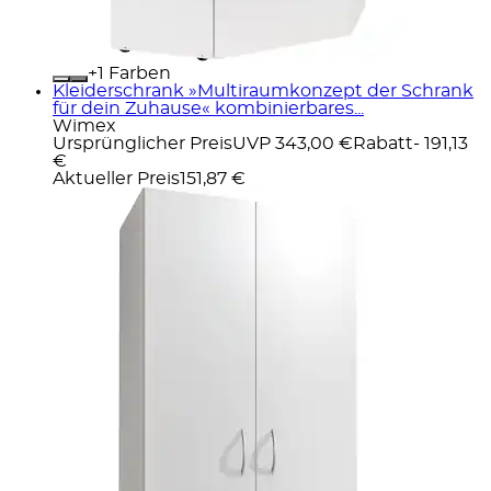
+
Farben
Kleiderschrank »Multiraumkonzept der Schrank
für dein Zuhause« kombinierbares...
Wimex
Ursprünglicher Preis
UVP 343,00 €
Rabatt
- 191,13
€
Aktueller Preis
151,87 €