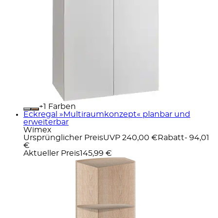
+
Farben
Eckregal »Multiraumkonzept« planbar und
erweiterbar
Wimex
Ursprünglicher Preis
UVP 240,00 €
Rabatt
- 94,01
€
Aktueller Preis
145,99 €