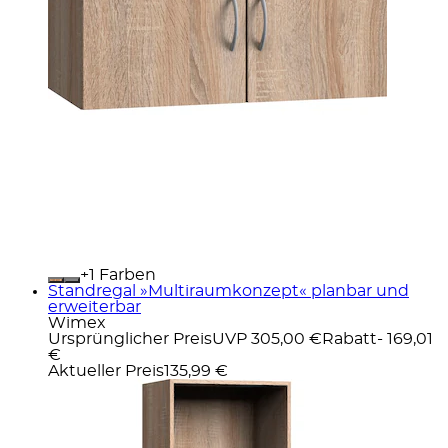
+
Farben
Standregal »Multiraumkonzept« planbar und
erweiterbar
Wimex
Ursprünglicher Preis
UVP 305,00 €
Rabatt
- 169,01
€
Aktueller Preis
135,99 €