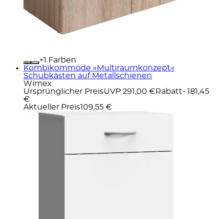
+
Farben
Kombikommode »Multiraumkonzept«
Schubkästen auf Metallschienen
Wimex
Ursprünglicher Preis
UVP 291,00 €
Rabatt
- 181,45
€
Aktueller Preis
109,55 €