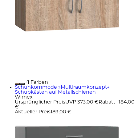
+
Farben
Schuhkommode »Multiraumkonzept«
Schubkästen auf Metallschienen
Wimex
Ursprünglicher Preis
UVP 373,00 €
Rabatt
- 184,00
€
Aktueller Preis
189,00 €