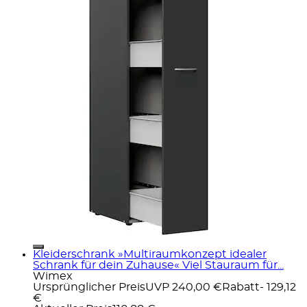
Kleiderschrank »Multiraumkonzept idealer
Schrank für dein Zuhause« Viel Stauraum für...
Wimex
Ursprünglicher Preis
UVP 240,00 €
Rabatt
- 129,12
€