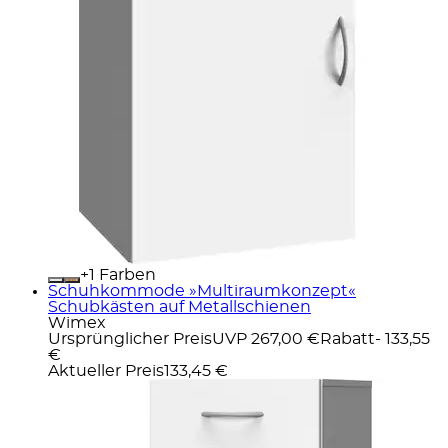
+
Farben
Schuhkommode »Multiraumkonzept«
Schubkästen auf Metallschienen
Wimex
Ursprünglicher Preis
UVP 267,00 €
Rabatt
- 133,55
€
Aktueller Preis
133,45 €