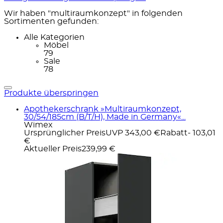
Wir haben "multiraumkonzept" in folgenden
Sortimenten gefunden:
Alle Kategorien
Möbel
79
Sale
78
Produkte überspringen
Apothekerschrank »Multiraumkonzept,
30/54/185cm (B/T/H), Made in Germany«...
Wimex
Ursprünglicher Preis
UVP 343,00 €
Rabatt
- 103,01
€
Aktueller Preis
239,99 €