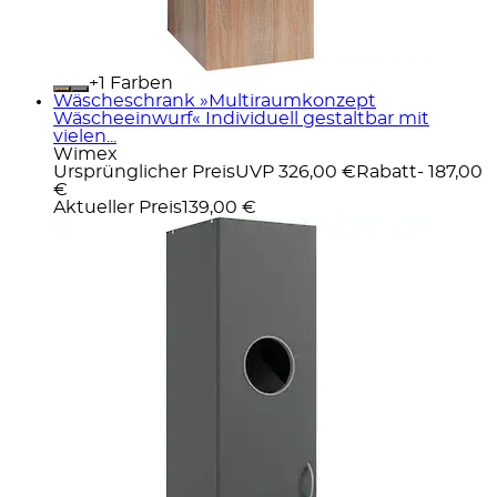
+
Farben
Wäscheschrank »Multiraumkonzept
Wäscheeinwurf« Individuell gestaltbar mit
vielen...
Wimex
Ursprünglicher Preis
UVP 326,00 €
Rabatt
- 187,00
€
Aktueller Preis
139,00 €