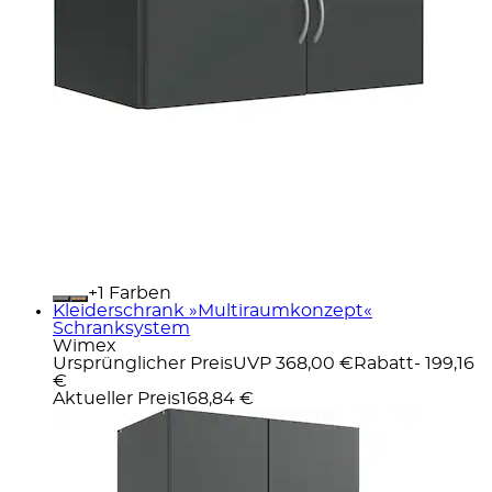
+
Farben
Kleiderschrank »Multiraumkonzept«
Schranksystem
Wimex
Ursprünglicher Preis
UVP 368,00 €
Rabatt
- 199,16
€
Aktueller Preis
168,84 €