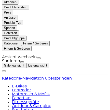
Aktionen
Produktstandard
Preis
Anlässe
Produkt-Typ
Sportart
Lieferzeit
Produktgruppe
Kategorien
Filtern / Sortieren
Filtern & Sortieren
Ansicht wechseln
Sortieren
Galerieansicht
Listenansicht
Kategorie-Navigation überspringen
E-Bikes
Fahrräder
Motorroller & Mofas
Fanartikel
Fitnessgeräte
Outdoor & Camping
Sportarten