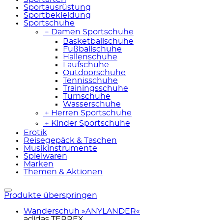
Sportausrüstung
Sportbekleidung
Sportschuhe
﹣
Damen Sportschuhe
Basketballschuhe
Fußballschuhe
Hallenschuhe
Laufschuhe
Outdoorschuhe
Tennisschuhe
Trainingsschuhe
Turnschuhe
Wasserschuhe
﹢
Herren Sportschuhe
﹢
Kinder Sportschuhe
Erotik
Reisegepäck & Taschen
Musikinstrumente
Spielwaren
Marken
Themen & Aktionen
Produkte überspringen
Wanderschuh »ANYLANDER«
adidas TERREX