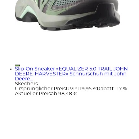
Slip-On Sneaker »EQUALIZER 5.0 TRAIL JOHN
DEERE-HARVESTER« Schnürschuh mit John
Deere...
Skechers
Ursprünglicher Preis
UVP 119,95 €
Rabatt
- 17 %
Aktueller Preis
ab
98,48 €