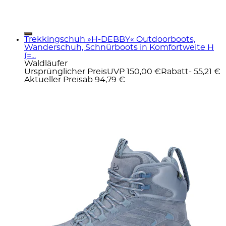
Trekkingschuh »H-DEBBY« Outdoorboots,
Wanderschuh, Schnürboots in Komfortweite H
(=...
Waldläufer
Ursprünglicher Preis
UVP 150,00 €
Rabatt
- 55,21 €
Aktueller Preis
ab
94,79 €