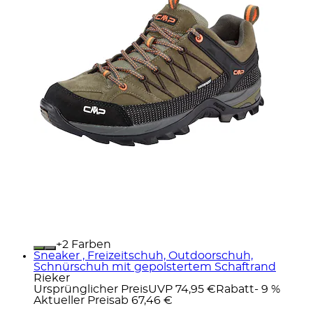
+
Farben
Sneaker , Freizeitschuh, Outdoorschuh,
Schnürschuh mit gepolstertem Schaftrand
Rieker
Ursprünglicher Preis
UVP 74,95 €
Rabatt
- 9 %
Aktueller Preis
ab
67,46 €