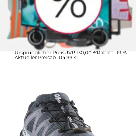
Trailrunningschuh »SPEEDCROSS PEAK GORE-
TEX W« wasserdicht
Salomon
Ursprünglicher Preis
UVP 130,00 €
Rabatt
- 19 %
Aktueller Preis
ab
104,99 €