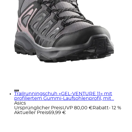
Trailrunningschuh »GEL-VENTURE 11« mit
profiliertem Gummi-Laufsohlenprofil, mit...
Asics
Ursprünglicher Preis
UVP 80,00 €
Rabatt
- 12 %
Aktueller Preis
69,99 €