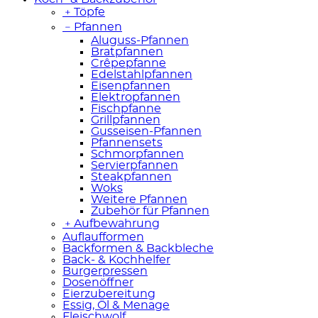
﹢
Töpfe
﹣
Pfannen
Aluguss-Pfannen
Bratpfannen
Crêpepfanne
Edelstahlpfannen
Eisenpfannen
Elektropfannen
Fischpfanne
Grillpfannen
Gusseisen-Pfannen
Pfannensets
Schmorpfannen
Servierpfannen
Steakpfannen
Woks
Weitere Pfannen
Zubehör für Pfannen
﹢
Aufbewahrung
Auflaufformen
Backformen & Backbleche
Back- & Kochhelfer
Burgerpressen
Dosenöffner
Eierzubereitung
Essig, Öl & Menage
Fleischwolf