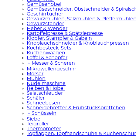
Gemüsehobel
Gemüseschneider, Obstschneider & Spiralsc
Geschirrtücher
Gewürzmühlen, Salzmühlen & Pfeffermühle
Gewürzständer
Heber & Wender
Kartoffelpresse & Spätzlepresse
Klopfer, Stampfer & Gabeln
Knoblauchschneider & Knoblauchpressen
Kochbesteck-Sets
Küchenwaagen
Löffel & Schöpfer
﹢
Messer & Scheren
Mikrowellengeschirr
Mörser
Mühlen
Nudelmaschine
Reiben & Hobel
Salatschleuder
Schäler
Schneebesen
Schneidebretter & Frühstücksbrettchen
﹢
Schüsseln
Siebe
Teigroller
Thermometer
Topflappen, Topfhandschuhe & Küchenschü