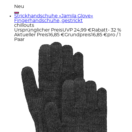
Neu
Strickhandschuhe »Jamila Glove«
Fingerhandschuhe, gestrickt
chillouts
Ursprünglicher Preis
UVP 24,99 €
Rabatt
- 32 %
Aktueller Preis
16,85 €
Grundpreis
16,85 €
pro
/
1
Paar