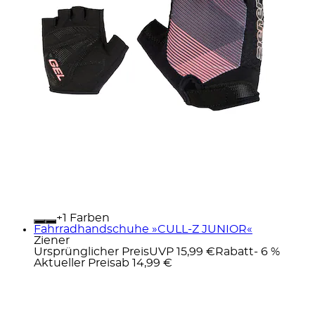
+
Farben
Fahrradhandschuhe »CULL-Z JUNIOR«
Ziener
Ursprünglicher Preis
UVP 15,99 €
Rabatt
- 6 %
Aktueller Preis
ab
14,99 €