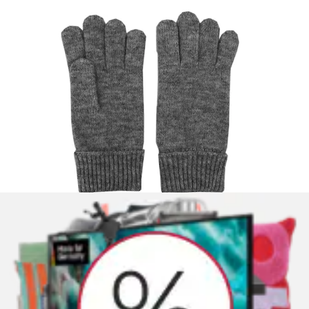
+
Farben
Skihandschuhe »LAILLA-Z AQUASHIELD®
MÄDCHEN« wasserdicht, winddicht,