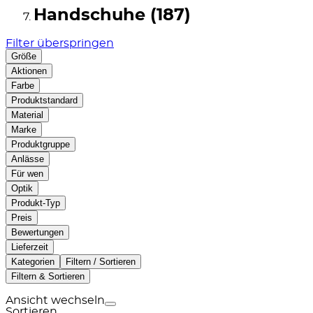
Handschuhe (187)
Filter überspringen
Größe
Aktionen
Farbe
Produktstandard
Material
Marke
Produktgruppe
Anlässe
Für wen
Optik
Produkt-Typ
Preis
Bewertungen
Lieferzeit
Kategorien
Filtern / Sortieren
Filtern & Sortieren
Ansicht wechseln
Sortieren