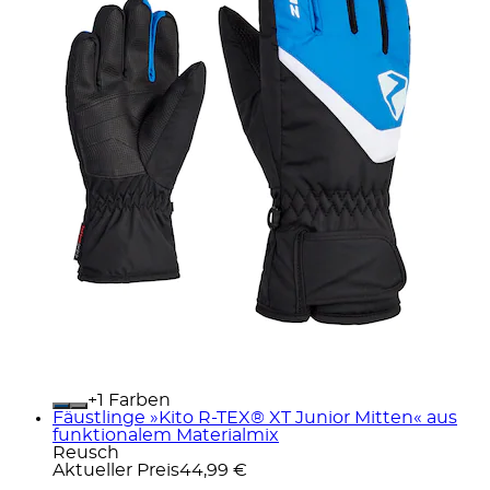
+
Farben
Fäustlinge »Kito R-TEX® XT Junior Mitten« aus
funktionalem Materialmix
Reusch
Aktueller Preis
44,99 €