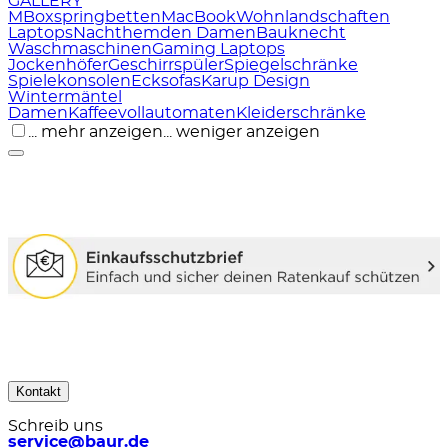
GALLERY
M
Boxspringbetten
MacBook
Wohnlandschaften
Laptops
Nachthemden Damen
Bauknecht
Waschmaschinen
Gaming Laptops
Jockenhöfer
Geschirrspüler
Spiegelschränke
Spielekonsolen
Ecksofas
Karup Design
Wintermäntel
Damen
Kaffeevollautomaten
Kleiderschränke
... mehr anzeigen
... weniger anzeigen
Kontakt
Schreib uns
service@baur.de