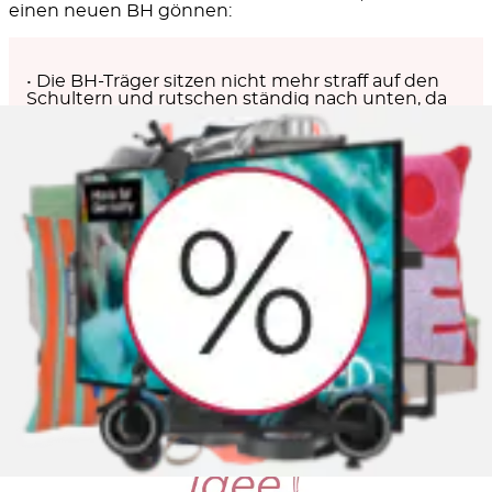
einen neuen BH gönnen:
• Die BH-Träger sitzen nicht mehr straff auf den
Schultern und rutschen ständig nach unten, da
die Elastik nachgelassen hat.
• Das ausgeleierte Rückenband sitzt selbst in der
engsten Einstellung nicht mehr optimal.
• Es bilden sich Falten in den Körbchen und die
Polsterung ist verformt.
• Auch nach dem Waschen riecht der Stoff
irgendwie komisch und Schweißgerüche lassen
sich nicht herausbekommen.
• Die Cups sind voller Fussel und deine einst
schicken Dessous geben kein schönes Bild mehr
ab.
• Die Formbügel quietschen bei jeder Bewegung
oder pieken seitlich aus dem BH heraus.