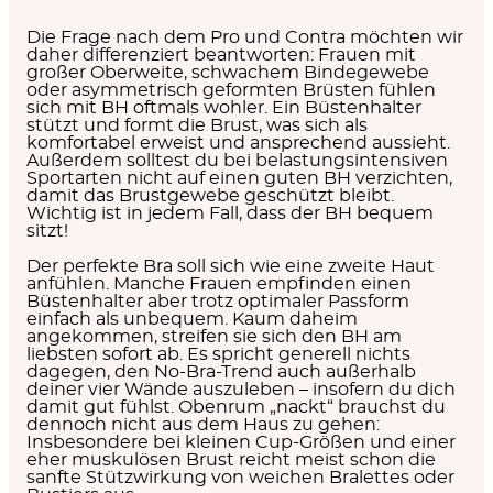
Die Frage nach dem Pro und Contra möchten wir
daher differenziert beantworten: Frauen mit
großer Oberweite, schwachem Bindegewebe
oder
asymmetrisch geformten Brüsten
fühlen
sich mit BH oftmals wohler. Ein Büstenhalter
stützt und formt die Brust, was sich als
komfortabel erweist und ansprechend aussieht.
Außerdem solltest du bei
belastungsintensiven
Sportarten
nicht auf einen guten BH verzichten,
damit das Brustgewebe geschützt bleibt.
Wichtig ist in jedem Fall, dass der BH bequem
sitzt!
Der perfekte Bra soll sich wie eine zweite Haut
anfühlen. Manche Frauen empfinden einen
Büstenhalter aber trotz optimaler Passform
einfach als unbequem. Kaum daheim
angekommen, streifen sie sich den BH am
liebsten sofort ab. Es spricht generell nichts
dagegen, den
No-Bra-Trend
auch außerhalb
deiner vier Wände auszuleben – insofern du dich
damit gut fühlst. Obenrum „nackt“ brauchst du
dennoch nicht aus dem Haus zu gehen:
Insbesondere bei
kleinen Cup-Größen
und einer
eher
muskulösen Brust
reicht meist schon die
sanfte Stützwirkung von
weichen Bralettes oder