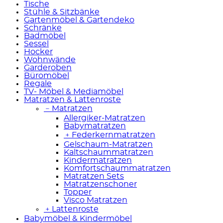
Tische
Stühle & Sitzbänke
Gartenmöbel & Gartendeko
Schränke
Badmöbel
Sessel
Hocker
Wohnwände
Garderoben
Büromöbel
Regale
TV- Möbel & Mediamöbel
Matratzen & Lattenroste
﹣
Matratzen
Allergiker-Matratzen
Babymatratzen
﹢
Federkernmatratzen
Gelschaum-Matratzen
Kaltschaummatratzen
Kindermatratzen
Komfortschaummatratzen
Matratzen Sets
Matratzenschoner
Topper
Visco Matratzen
﹢
Lattenroste
Babymöbel & Kindermöbel