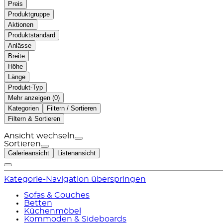
Preis
Produktgruppe
Aktionen
Produktstandard
Anlässe
Breite
Höhe
Länge
Produkt-Typ
Mehr anzeigen (
)
Kategorien
Filtern / Sortieren
Filtern & Sortieren
Ansicht wechseln
Sortieren
Galerieansicht
Listenansicht
Kategorie-Navigation überspringen
Sofas & Couches
Betten
Küchenmöbel
Kommoden & Sideboards