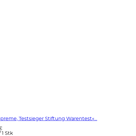
preme, Testsieger Stiftung Warentest«...
 €
/
1 Stk