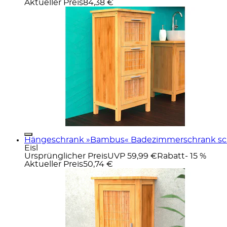
Aktueller Preis
84,38 €
Hängeschrank »Bambus« Badezimmerschrank sch
Eisl
Ursprünglicher Preis
UVP 59,99 €
Rabatt
- 15 %
Aktueller Preis
50,74 €