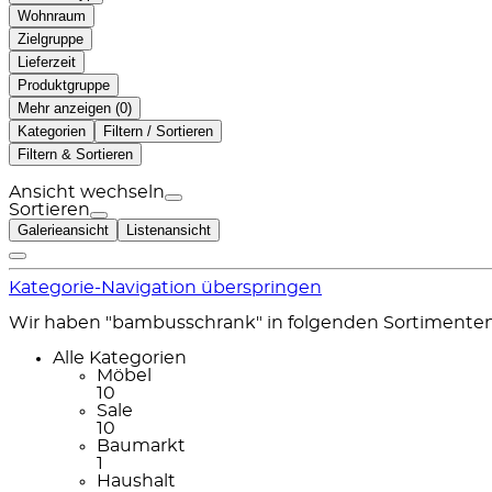
Wohnraum
Zielgruppe
Lieferzeit
Produktgruppe
Mehr anzeigen (
)
Kategorien
Filtern / Sortieren
Filtern & Sortieren
Ansicht wechseln
Sortieren
Galerieansicht
Listenansicht
Kategorie-Navigation überspringen
Wir haben "bambusschrank" in folgenden Sortimente
Alle Kategorien
Möbel
10
Sale
10
Baumarkt
1
Haushalt