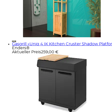
Gasgrill »Uniq 4 IK Kitchen Cruster Shadow Platfo
Enders®
Aktueller Preis
259,00 €