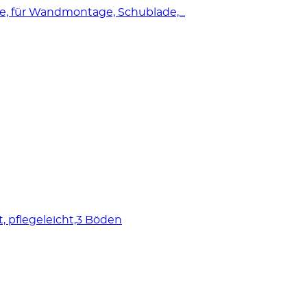
, für Wandmontage, Schublade,...
 pflegeleicht,3 Böden