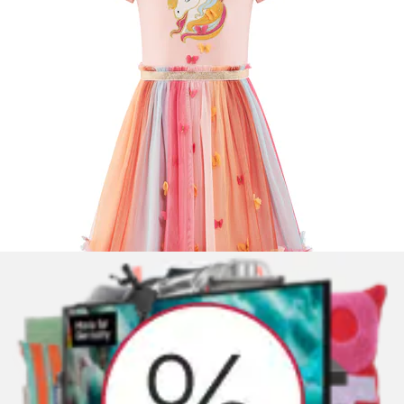
Jerseykleid »Mädchen Tüllkleid«
Blue Seven
Ursprünglicher Preis
UVP 18,99 €
Rabatt
- 10 %
Aktueller Preis
16,99 €