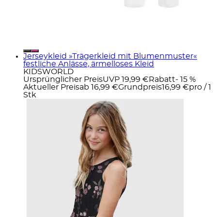
Jerseykleid »Trägerkleid mit Blumenmuster«
festliche Anlässe, ärmelloses Kleid
KIDSWORLD
Ursprünglicher Preis
UVP 19,99 €
Rabatt
- 15 %
Aktueller Preis
ab
16,99 €
Grundpreis
16,99 €
pro
/
1
Stk