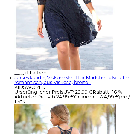
+
Farben
Jerseykleid », Viskosekleid für Mädchen« kniefrei,
romantisch, aus Viskose, breite...
KIDSWORLD
Ursprünglicher Preis
UVP 29,99 €
Rabatt
- 16 %
Aktueller Preis
ab
24,99 €
Grundpreis
24,99 €
pro
/
1 Stk