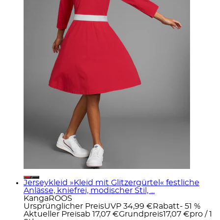
Jerseykleid »Kleid mit Glitzergürtel« festliche
Anlässe, kniefrei, modischer Stil, ...
KangaROOS
Ursprünglicher Preis
UVP 34,99 €
Rabatt
- 51 %
Aktueller Preis
ab
17,07 €
Grundpreis
17,07 €
pro
/
1