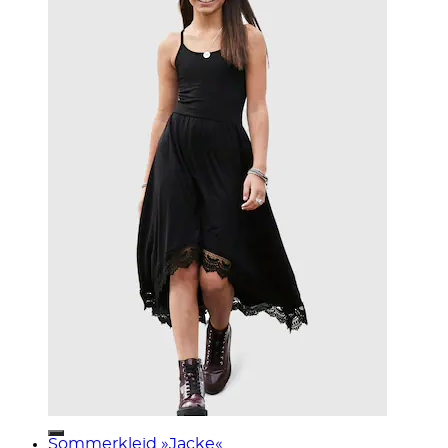
Sommerkleid »Jacke«