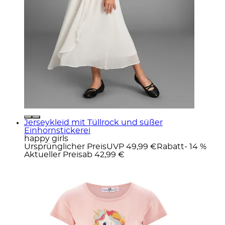
Jerseykleid mit Tüllrock und süßer
Einhornstickerei
happy girls
Ursprünglicher Preis
UVP 49,99 €
Rabatt
- 14 %
Aktueller Preis
ab
42,99 €