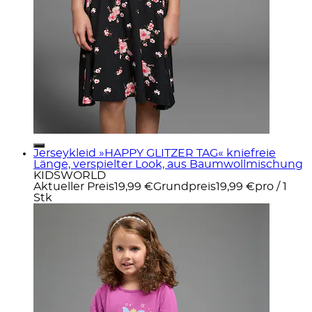
Jerseykleid »HAPPY GLITZER TAG« kniefreie
Länge, verspielter Look, aus Baumwollmischung
KIDSWORLD
Aktueller Preis
19,99 €
Grundpreis
19,99 €
pro
/
1
Stk