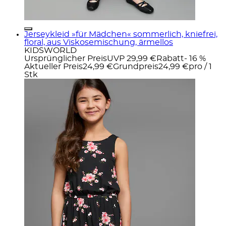
Jerseykleid »für Mädchen« sommerlich, kniefrei,
floral, aus Viskosemischung, ärmellos
KIDSWORLD
Ursprünglicher Preis
UVP 29,99 €
Rabatt
- 16 %
Aktueller Preis
24,99 €
Grundpreis
24,99 €
pro
/
1
Stk