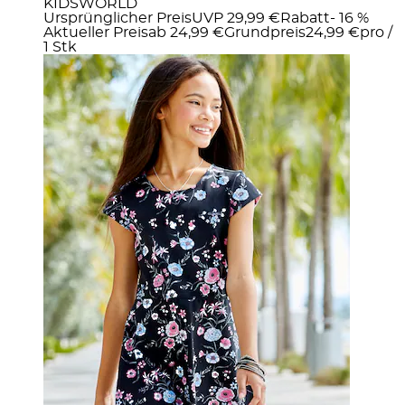
KIDSWORLD
Ursprünglicher Preis
UVP 29,99 €
Rabatt
- 16 %
Aktueller Preis
ab
24,99 €
Grundpreis
24,99 €
pro
/
1 Stk