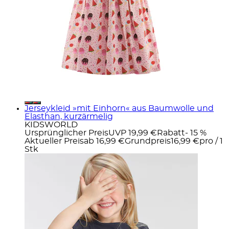
Jerseykleid »mit Einhorn« aus Baumwolle und
Elasthan, kurzärmelig
KIDSWORLD
Ursprünglicher Preis
UVP 19,99 €
Rabatt
- 15 %
Aktueller Preis
ab
16,99 €
Grundpreis
16,99 €
pro
/
1
Stk