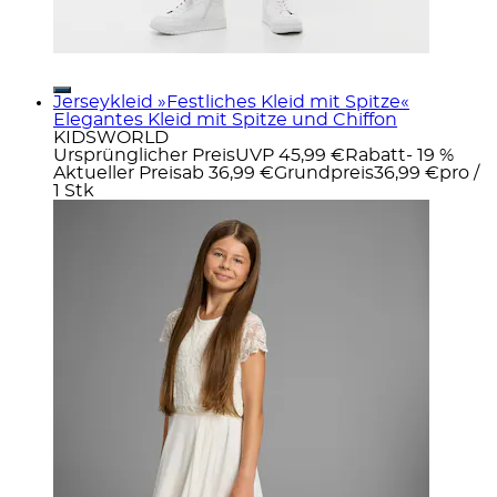
Jerseykleid »Festliches Kleid mit Spitze«
Elegantes Kleid mit Spitze und Chiffon
KIDSWORLD
Ursprünglicher Preis
UVP 45,99 €
Rabatt
- 19 %
Aktueller Preis
ab
36,99 €
Grundpreis
36,99 €
pro
/
1 Stk