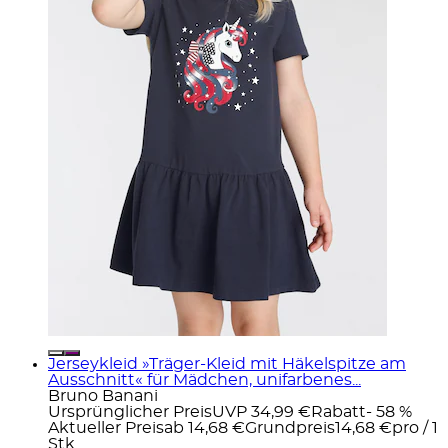
Jerseykleid »Träger-Kleid mit Häkelspitze am
Ausschnitt« für Mädchen, unifarbenes...
Bruno Banani
Ursprünglicher Preis
UVP 34,99 €
Rabatt
- 58 %
Aktueller Preis
ab
14,68 €
Grundpreis
14,68 €
pro
/
1
Stk