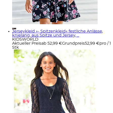
Jerseykleid »- Spitzenkleid« festliche Anlässe,
knielang, aus Spitze und Jersey, ...
KIDSWORLD
Aktueller Preis
ab
52,99 €
Grundpreis
52,99 €
pro
/
1
Stk