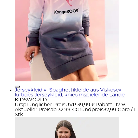
Jerseykleid »- Spaghettikleide aus Viskose«
luftiges Jerseykleid, knieumspielende Länge
KIDSWORLD
Ursprünglicher Preis
UVP 39,99 €
Rabatt
- 17 %
Aktueller Preis
ab
32,99 €
Grundpreis
32,99 €
pro
/
1
Stk