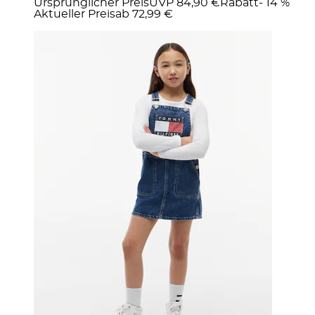
Ursprünglicher Preis
UVP 84,90 €
Rabatt
- 14 %
Aktueller Preis
ab
72,99 €