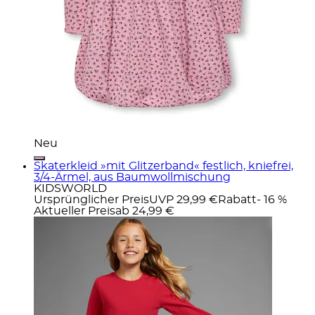
Neu
Skaterkleid »mit Glitzerband« festlich, kniefrei,
3/4-Ärmel, aus Baumwollmischung
KIDSWORLD
Ursprünglicher Preis
UVP 29,99 €
Rabatt
- 16 %
Aktueller Preis
ab
24,99 €