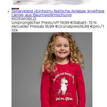
Jerseykleid »Einhorn« festliche Anlässe, kniefreie
Länge, aus Baumwollmischung
KIDSWORLD
Ursprünglicher Preis
UVP 19,99 €
Rabatt
- 15 %
Aktueller Preis
ab
16,99 €
Grundpreis
16,99 €
pro
/
1
Stk