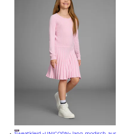
Sweatkleid »UNICORN« lang, modisch, aus