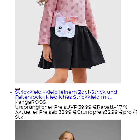
Strickkleid »Kleid feinem Zopf-Strick und
Faltenrock« Niedliches Strickkleid mit...
KangaROOS
Ursprünglicher Preis
UVP 39,99 €
Rabatt
- 17 %
Aktueller Preis
ab
32,99 €
Grundpreis
32,99 €
pro
/
1
Stk