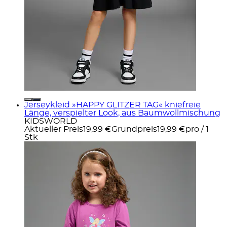
Jerseykleid »HAPPY GLITZER TAG« kniefreie
Länge, verspielter Look, aus Baumwollmischung
KIDSWORLD
Aktueller Preis
19,99 €
Grundpreis
19,99 €
pro
/
1
Stk