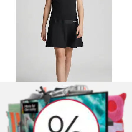
Tüllkleid Baumwollmischung, Glitzerdruck
Blue Seven
Ursprünglicher Preis
UVP 19,99 €
Rabatt
- 10 %
Aktueller Preis
17,99 €