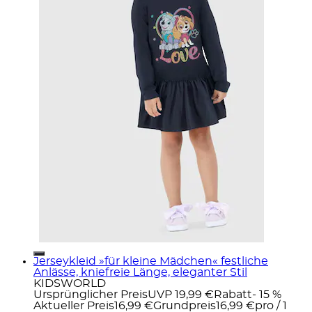
Jerseykleid »für kleine Mädchen« festliche
Anlässe, kniefreie Länge, eleganter Stil
KIDSWORLD
Ursprünglicher Preis
UVP 19,99 €
Rabatt
- 15 %
Aktueller Preis
16,99 €
Grundpreis
16,99 €
pro
/
1