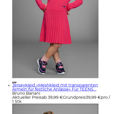
Jerseykleid »Meshkleid mit transparenten
Ärmeln für festliche Anlässe« Für TEENS....
Bruno Banani
Aktueller Preis
ab
39,99 €
Grundpreis
39,99 €
pro
/
1 Stk