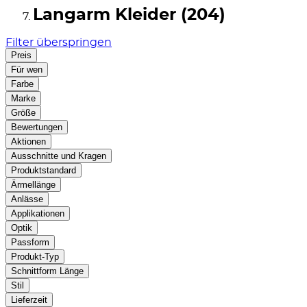
Langarm Kleider (204)
Filter überspringen
Preis
Für wen
Farbe
Marke
Größe
Bewertungen
Aktionen
Ausschnitte und Kragen
Produktstandard
Ärmellänge
Anlässe
Applikationen
Optik
Passform
Produkt-Typ
Schnittform Länge
Stil
Lieferzeit