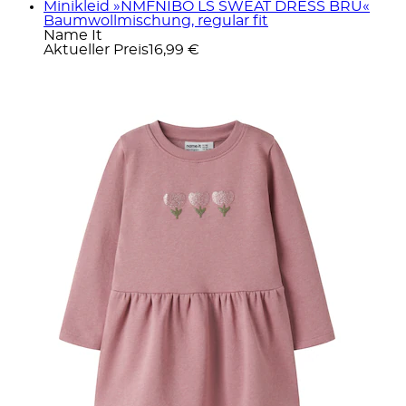
Minikleid »NMFNIBO LS SWEAT DRESS BRU«
Baumwollmischung, regular fit
Name It
Aktueller Preis
16,99 €