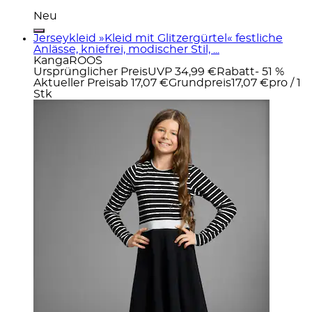
Neu
Jerseykleid »Kleid mit Glitzergürtel« festliche
Anlässe, kniefrei, modischer Stil, ...
KangaROOS
Ursprünglicher Preis
UVP 34,99 €
Rabatt
- 51 %
Aktueller Preis
ab
17,07 €
Grundpreis
17,07 €
pro
/
1
Stk