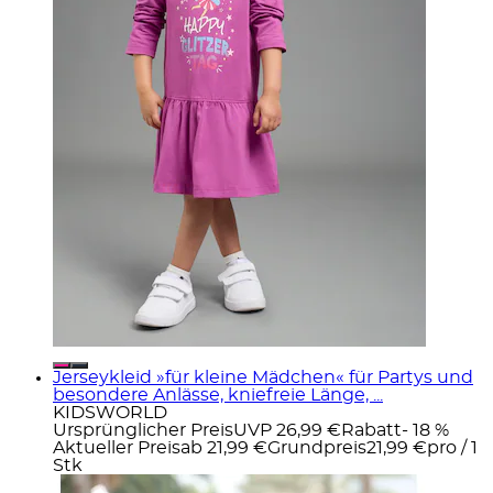
Jerseykleid »für kleine Mädchen« für Partys und
besondere Anlässe, kniefreie Länge, ...
KIDSWORLD
Ursprünglicher Preis
UVP 26,99 €
Rabatt
- 18 %
Aktueller Preis
ab
21,99 €
Grundpreis
21,99 €
pro
/
1
Stk