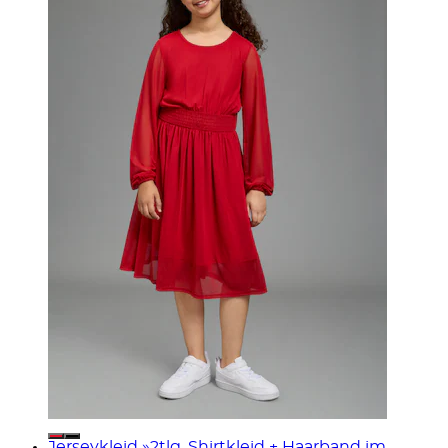
Jerseykleid »2tlg. Shirtkleid + Haarband im