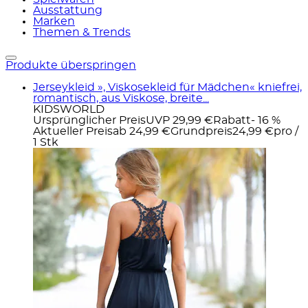
Ausstattung
Marken
Themen & Trends
Produkte überspringen
Jerseykleid », Viskosekleid für Mädchen« kniefrei,
romantisch, aus Viskose, breite...
KIDSWORLD
Ursprünglicher Preis
UVP 29,99 €
Rabatt
- 16 %
Aktueller Preis
ab
24,99 €
Grundpreis
24,99 €
pro
/
1 Stk