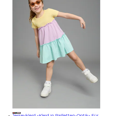
Jerseykleid »Kleid in Pailletten-Optik« Für