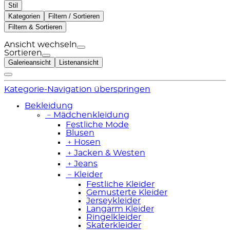
Stil
Kategorien
Filtern / Sortieren
Filtern & Sortieren
Ansicht wechseln
Sortieren
Galerieansicht
Listenansicht
Kategorie-Navigation überspringen
Bekleidung
﹣
Mädchenkleidung
Festliche Mode
Blusen
﹢
Hosen
﹢
Jacken & Westen
﹢
Jeans
﹣
Kleider
Festliche Kleider
Gemusterte Kleider
Jerseykleider
Langarm Kleider
Ringelkleider
Skaterkleider