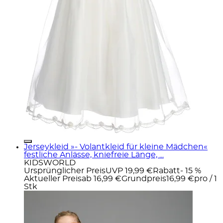
Jerseykleid »- Volantkleid für kleine Mädchen«
festliche Anlässe, kniefreie Länge, ...
KIDSWORLD
Ursprünglicher Preis
UVP 19,99 €
Rabatt
- 15 %
Aktueller Preis
ab
16,99 €
Grundpreis
16,99 €
pro
/
1
Stk