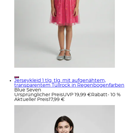
Jerseykleid 1 tlg. tlg. mit aufgenähtem,
transparentem Tüllrock in Regenbogenfarben
Blue Seven
Ursprünglicher Preis
UVP 19,99 €
Rabatt
- 10 %
Aktueller Preis
17,99 €