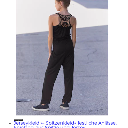
Jerseykleid »- Spitzenkleid« festliche Anlässe,
knielang, aus Spitze und Jersey, ...