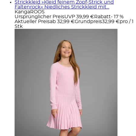
Strickkleid »Kleid feinem Zopf-Strick und
Faltenrock« Niedliches Strickkleid mit...
KangaROOS
Ursprünglicher Preis
UVP 39,99 €
Rabatt
- 17 %
Aktueller Preis
ab
32,99 €
Grundpreis
32,99 €
pro
/
1
Stk