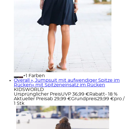
+
Farben
Overall », Jumpsuit mit aufwendiger Spitze im
Rücken« mit Spitzeneinsatz im Rücken
KIDSWORLD
Ursprünglicher Preis
UVP 36,99 €
Rabatt
- 18 %
Aktueller Preis
ab
29,99 €
Grundpreis
29,99 €
pro
/
1 Stk