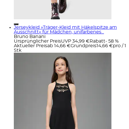
Jerseykleid »Träger-Kleid mit Häkelspitze am
Ausschnitt« für Mädchen, unifarbenes...
Bruno Banani
Ursprünglicher Preis
UVP 34,99 €
Rabatt
- 58 %
Aktueller Preis
ab
14,66 €
Grundpreis
14,66 €
pro
/
1
Stk