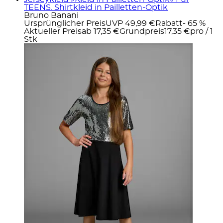
TEENS. Shirtkleid in Pailletten-Optik
Bruno Banani
Ursprünglicher Preis
UVP 49,99 €
Rabatt
- 65 %
Aktueller Preis
ab
17,35 €
Grundpreis
17,35 €
pro
/
1
Stk