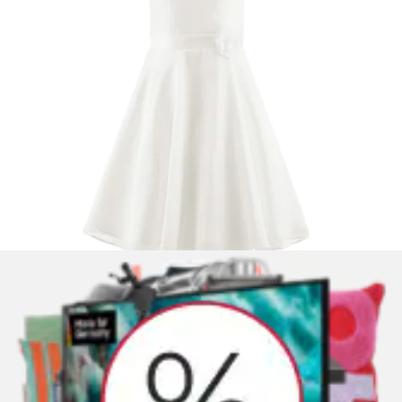
Skaterkleid »mit Glitzerband« festlich, kniefrei,
3/4-Ärmel, aus Baumwollmischung
KIDSWORLD
Ursprünglicher Preis
UVP 29,99 €
Rabatt
- 16 %
Aktueller Preis
ab
24,99 €