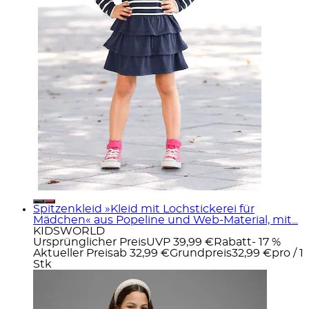
Spitzenkleid »Kleid mit Lochstickerei für
Mädchen« aus Popeline und Web-Material, mit...
KIDSWORLD
Ursprünglicher Preis
UVP 39,99 €
Rabatt
- 17 %
Aktueller Preis
ab
32,99 €
Grundpreis
32,99 €
pro
/
1
Stk