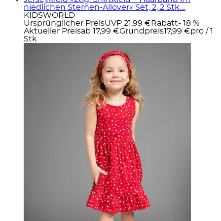
niedlichen Sternen-Allover« Set, 2, 2 Stk....
KIDSWORLD
Ursprünglicher Preis
UVP 21,99 €
Rabatt
- 18 %
Aktueller Preis
ab
17,99 €
Grundpreis
17,99 €
pro
/
1
Stk