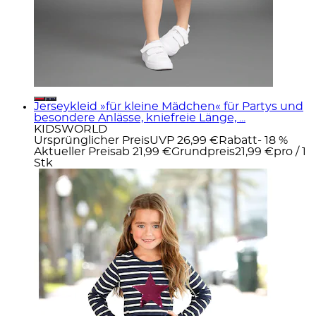
Jerseykleid »für kleine Mädchen« für Partys und
besondere Anlässe, kniefreie Länge, ...
KIDSWORLD
Ursprünglicher Preis
UVP 26,99 €
Rabatt
- 18 %
Aktueller Preis
ab
21,99 €
Grundpreis
21,99 €
pro
/
1
Stk