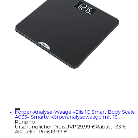
Körper-Analyse-Waage »Elis 1C Smart Body Scale
A033« Smarte Körperanalysewaage mit 13...
Renpho
Ursprünglicher Preis
UVP 29,99 €
Rabatt
- 33 %
Aktueller Preis
19,99 €