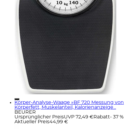
Körper-Analyse-Waage »BF 720 Messung von
Körperfett, Muskelanteil, Kalorienanzeige...
BEURER
Ursprünglicher Preis
UVP 72,49 €
Rabatt
- 37 %
Aktueller Preis
44,99 €