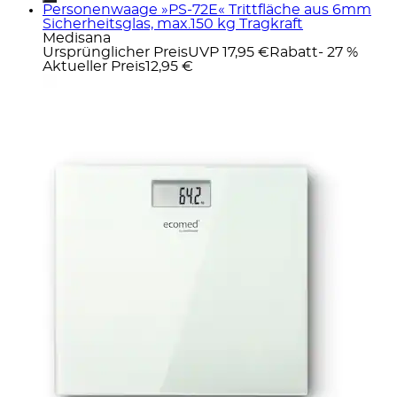
Personenwaage »PS-72E« Trittfläche aus 6mm
Sicherheitsglas, max.150 kg Tragkraft
Medisana
Ursprünglicher Preis
UVP 17,95 €
Rabatt
- 27 %
Aktueller Preis
12,95 €