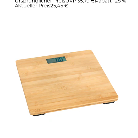
Ursprünglicher Preis
UVP 35,79 €
Rabatt
- 28 %
Aktueller Preis
25,45 €