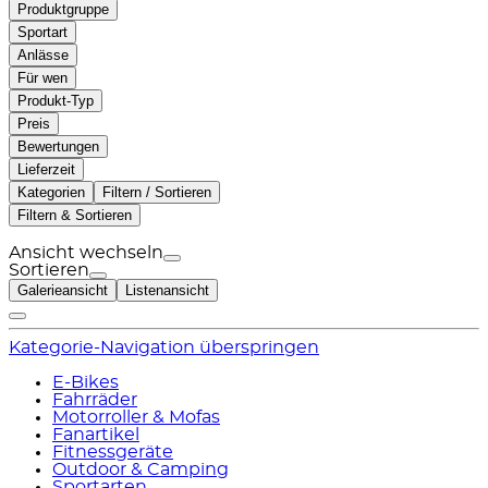
Produktgruppe
Sportart
Anlässe
Für wen
Produkt-Typ
Preis
Bewertungen
Lieferzeit
Kategorien
Filtern / Sortieren
Filtern & Sortieren
Ansicht wechseln
Sortieren
Galerieansicht
Listenansicht
Kategorie-Navigation überspringen
E-Bikes
Fahrräder
Motorroller & Mofas
Fanartikel
Fitnessgeräte
Outdoor & Camping
Sportarten