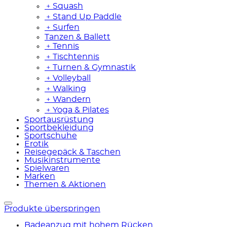
﹢
Squash
﹢
Stand Up Paddle
﹢
Surfen
Tanzen & Ballett
﹢
Tennis
﹢
Tischtennis
﹢
Turnen & Gymnastik
﹢
Volleyball
﹢
Walking
﹢
Wandern
﹢
Yoga & Pilates
Sportausrüstung
Sportbekleidung
Sportschuhe
Erotik
Reisegepäck & Taschen
Musikinstrumente
Spielwaren
Marken
Themen & Aktionen
Produkte überspringen
Badeanzug mit hohem Rücken