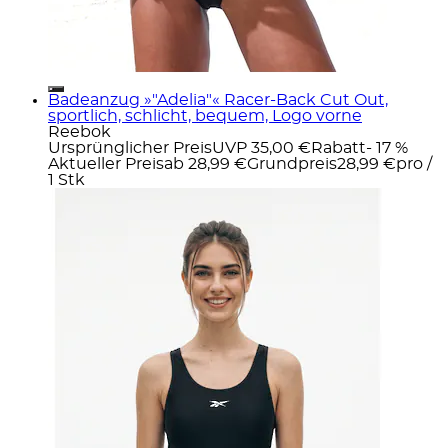
Badeanzug »"Adelia"« Racer-Back Cut Out,
sportlich, schlicht, bequem, Logo vorne
Reebok
Ursprünglicher Preis
UVP 35,00 €
Rabatt
- 17 %
Aktueller Preis
ab
28,99 €
Grundpreis
28,99 €
pro
/
1 Stk