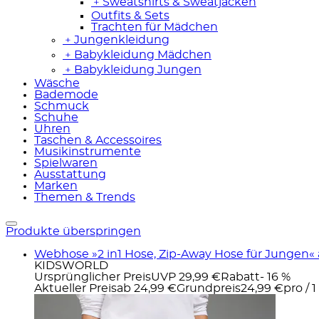
﹢
Sweatshirts & Sweatjacken
Outfits & Sets
Trachten für Mädchen
﹢
Jungenkleidung
﹢
Babykleidung Mädchen
﹢
Babykleidung Jungen
Wäsche
Bademode
Schmuck
Schuhe
Uhren
Taschen & Accessoires
Musikinstrumente
Spielwaren
Ausstattung
Marken
Themen & Trends
Produkte überspringen
Webhose »2 in1 Hose, Zip-Away Hose für Jungen« au
KIDSWORLD
Ursprünglicher Preis
UVP 29,99 €
Rabatt
- 16 %
Aktueller Preis
ab
24,99 €
Grundpreis
24,99 €
pro
/
1