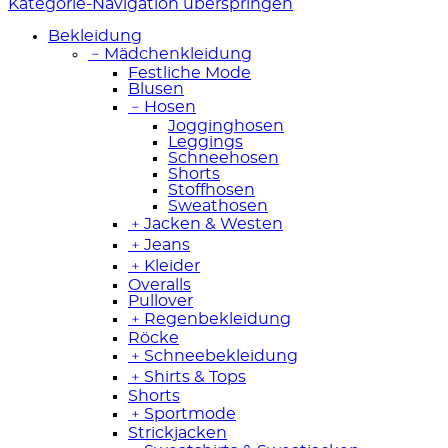
Kategorie-Navigation überspringen
Bekleidung
﹣
Mädchenkleidung
Festliche Mode
Blusen
﹣
Hosen
Jogginghosen
Leggings
Schneehosen
Shorts
Stoffhosen
Sweathosen
﹢
Jacken & Westen
﹢
Jeans
﹢
Kleider
Overalls
Pullover
﹢
Regenbekleidung
Röcke
﹢
Schneebekleidung
﹢
Shirts & Tops
Shorts
﹢
Sportmode
Strickjacken