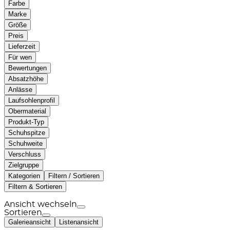
Farbe
Marke
Größe
Preis
Lieferzeit
Für wen
Bewertungen
Absatzhöhe
Anlässe
Laufsohlenprofil
Obermaterial
Produkt-Typ
Schuhspitze
Schuhweite
Verschluss
Zielgruppe
Kategorien
Filtern / Sortieren
Filtern & Sortieren
Ansicht wechseln
Sortieren
Galerieansicht
Listenansicht