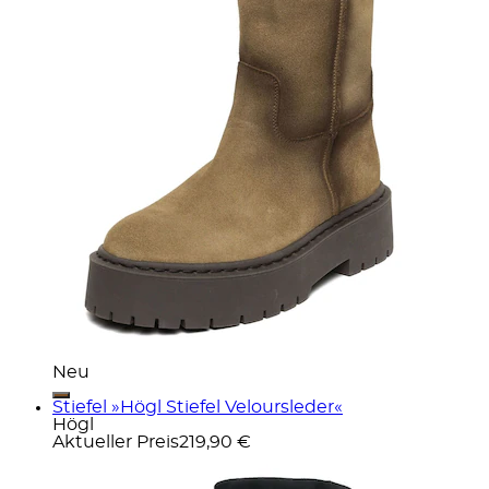
Neu
Stiefel »Högl Stiefel Veloursleder«
Högl
Aktueller Preis
219,90 €