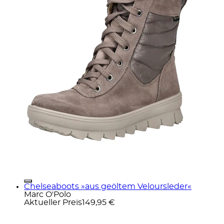
Chelseaboots »aus geöltem Veloursleder«
Marc O'Polo
Aktueller Preis
149,95 €