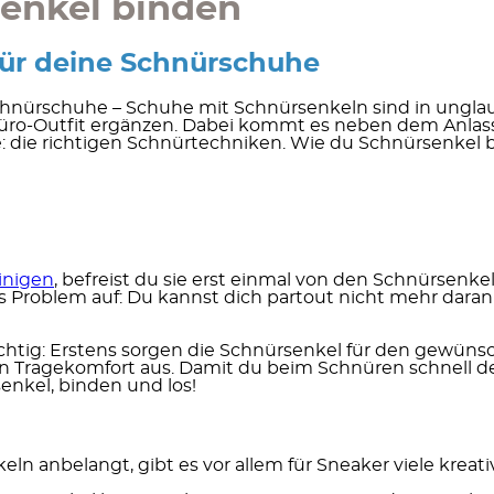
enkel binden
 für deine Schnürschuhe
nürschuhe – Schuhe mit Schnürsenkeln sind in unglaublic
 Büro-Outfit ergänzen. Dabei kommt es neben dem Anla
llte: die richtigen Schnürtechniken. Wie du Schnürsenk
inigen
, befreist du sie erst einmal von den Schnürsenke
nes Problem auf: Du kannst dich partout nicht mehr dar
chtig: Erstens
sorgen die Schnürsenkel für den gewüns
n Tragekomfort aus.
Damit du beim Schnüren schnell den 
enkel, binden und los!
 anbelangt, gibt es vor allem für Sneaker viele kreati