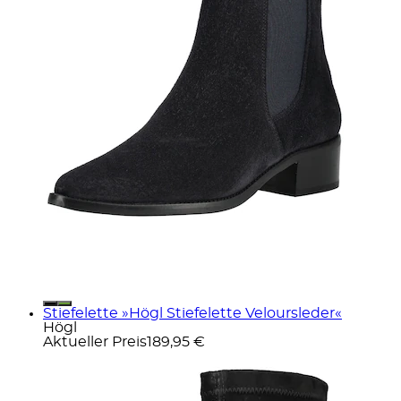
Stiefelette »Högl Stiefelette Veloursleder«
Högl
Aktueller Preis
189,95 €