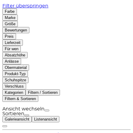
Filter überspringen
Farbe
Marke
Größe
Bewertungen
Preis
Lieferzeit
Für wen
Absatzhöhe
Anlässe
Obermaterial
Produkt-Typ
Schuhspitze
Verschluss
Kategorien
Filtern / Sortieren
Filtern & Sortieren
Ansicht wechseln
Sortieren
Galerieansicht
Listenansicht