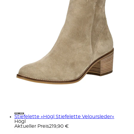
Stiefelette »Högl Stiefelette Veloursleder«
Högl
Aktueller Preis
219,90 €