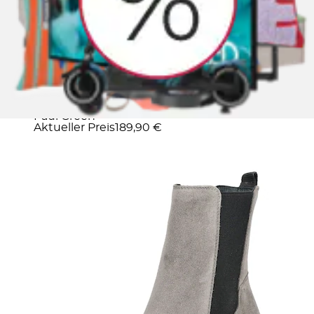
Neu
+
Farben
Stiefelette »Paul Green Stiefelette
Veloursleder/Textil«
Paul Green
Aktueller Preis
189,90 €