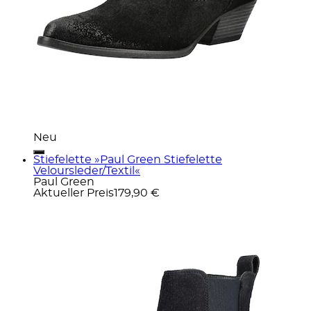
Neu
Stiefelette »Paul Green Stiefelette
Veloursleder/Textil«
Paul Green
Aktueller Preis
179,90 €