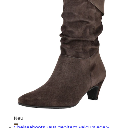
Neu
Chelseaboots »aus geöltem Veloursleder«