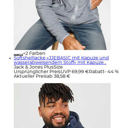
+
Farben
Softshelljacke »JJEBASIC mit Kapuze und
wasserabweisendem Stoff« mit Kapuze...
Jack & Jones PlusSize
Ursprünglicher Preis
UVP 69,99 €
Rabatt
- 44 %
Aktueller Preis
ab
38,58 €