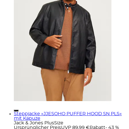
Steppjacke »JJESOHO PUFFER HOOD SN PLS«
mit Kapuze
Jack & Jones PlusSize
Ursprünglicher Preis
UVP 89,99 €
Rabatt
- 43 %