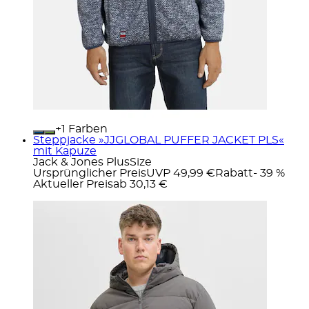
+
Farben
Steppjacke »JJGLOBAL PUFFER JACKET PLS«
mit Kapuze
Jack & Jones PlusSize
Ursprünglicher Preis
UVP 49,99 €
Rabatt
- 39 %
Aktueller Preis
ab
30,13 €