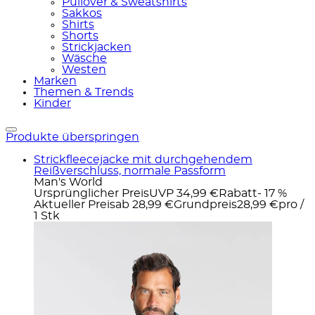
Pullover & Sweatshirts
Sakkos
Shirts
Shorts
Strickjacken
Wäsche
Westen
Marken
Themen & Trends
Kinder
Produkte überspringen
Strickfleecejacke mit durchgehendem
Reißverschluss, normale Passform
Man's World
Ursprünglicher Preis
UVP 34,99 €
Rabatt
- 17 %
Aktueller Preis
ab
28,99 €
Grundpreis
28,99 €
pro
/
1 Stk