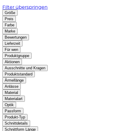
Filter überspringen
Größe
Preis
Farbe
Marke
Bewertungen
Lieferzeit
Für wen
Produktgruppe
Aktionen
Ausschnitte und Kragen
Produktstandard
Ärmellänge
Anlässe
Material
Materialart
Optik
Passform
Produkt-Typ
Schnittdetails
Schnittform Länge