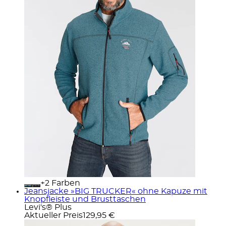
+
Farben
Jeansjacke »BIG TRUCKER« ohne Kapuze mit
Knopfleiste und Brusttaschen
Levi's® Plus
Aktueller Preis
129,95 €