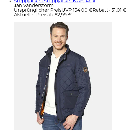
Steppjacke »Steppjacke INGEDAL«
Jan Vanderstorm
Ursprünglicher Preis
UVP 134,00 €
Rabatt
- 51,01 €
Aktueller Preis
ab
82,99 €