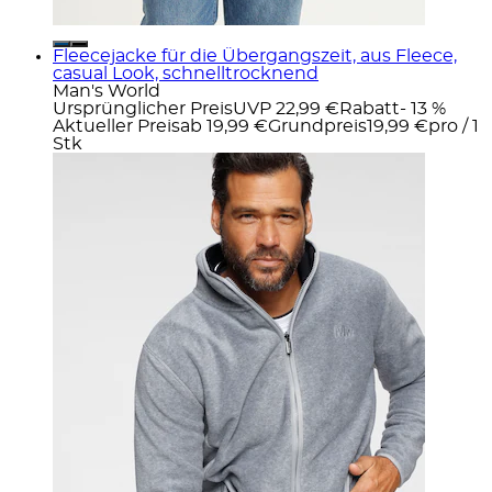
Fleecejacke für die Übergangszeit, aus Fleece,
casual Look, schnelltrocknend
Man's World
Ursprünglicher Preis
UVP 22,99 €
Rabatt
- 13 %
Aktueller Preis
ab
19,99 €
Grundpreis
19,99 €
pro
/
1
Stk