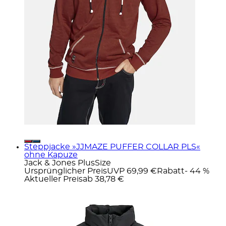
Steppjacke »JJMAZE PUFFER COLLAR PLS«
ohne Kapuze
Jack & Jones PlusSize
Ursprünglicher Preis
UVP 69,99 €
Rabatt
- 44 %
Aktueller Preis
ab
38,78 €