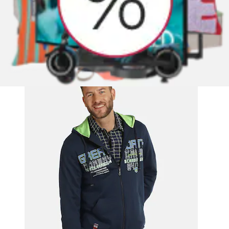
Kapuzensweatjacke »Sweatjacke STORR«
Jan Vanderstorm
Aktueller Preis
ab
62,99 €