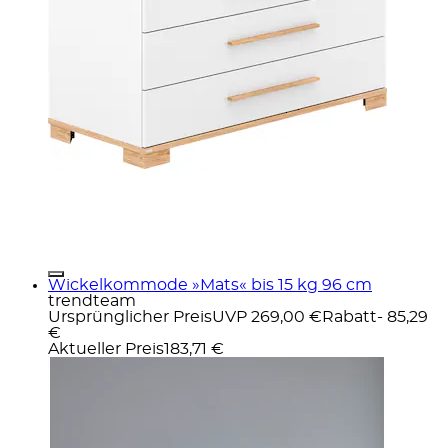
Wickelkommode »Mats« bis 15 kg 96 cm
trendteam
Ursprünglicher Preis
UVP 269,00 €
Rabatt
- 85,29
€
Aktueller Preis
183,71 €