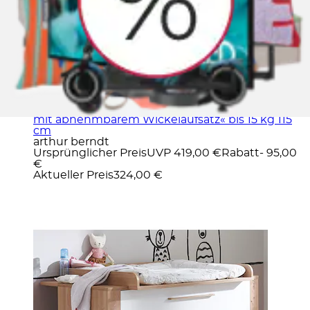
Wickelkommode »Wickelkommode »Marlon«
mit abnehmbarem Wickelaufsatz« bis 15 kg 115
cm
arthur berndt
Ursprünglicher Preis
UVP 419,00 €
Rabatt
- 95,00
€
Aktueller Preis
324,00 €