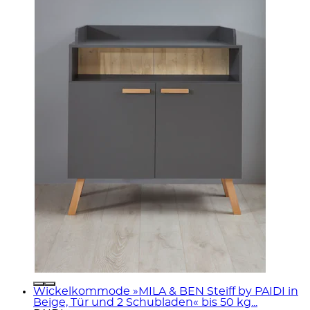
Wickelkommode »MILA & BEN Steiff by PAIDI in
Beige, Tür und 2 Schubladen« bis 50 kg...