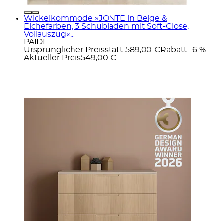
Wickelkommode »JONTE in Beige &
Eichefarben, 3 Schubladen mit Soft-Close,
Vollauszug«...
PAIDI
Ursprünglicher Preis
statt 589,00 €
Rabatt
- 6 %
Aktueller Preis
549,00 €