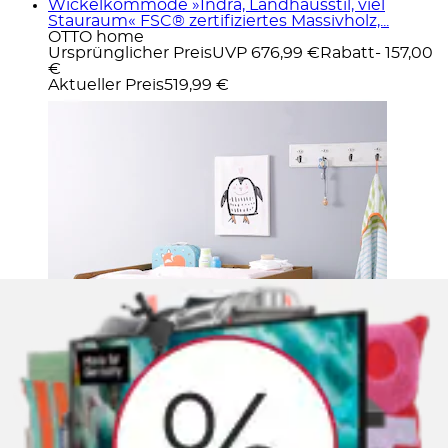
Wickelkommode »Indra, Landhausstil, viel
Stauraum« FSC® zertifiziertes Massivholz,...
OTTO home
Ursprünglicher Preis
UVP 676,99 €
Rabatt
- 157,00
€
Aktueller Preis
519,99 €