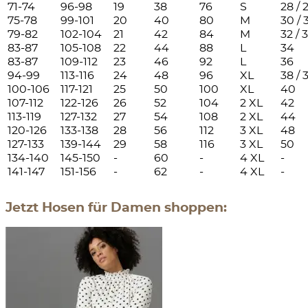
71-74
96-98
19
38
76
S
28 / 
75-78
99-101
20
40
80
M
30 / 
79-82
102-104
21
42
84
M
32 / 
83-87
105-108
22
44
88
L
34
83-87
109-112
23
46
92
L
36
94-99
113-116
24
48
96
XL
38 / 
100-106
117-121
25
50
100
XL
40
107-112
122-126
26
52
104
2 XL
42
113-119
127-132
27
54
108
2 XL
44
120-126
133-138
28
56
112
3 XL
48
127-133
139-144
29
58
116
3 XL
50
134-140
145-150
-
60
-
4 XL
-
141-147
151-156
-
62
-
4 XL
-
Jetzt Hosen für Damen shoppen: