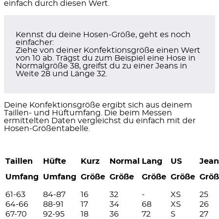
einfach durch diesen Wert.
Kennst du deine Hosen-Größe, geht es noch
einfacher:
Ziehe von deiner Konfektionsgröße einen Wert
von 10 ab. Trägst du zum Beispiel eine Hose in
Normalgröße 38, greifst du zu einer Jeans in
Weite 28 und Länge 32.
Deine Konfektionsgröße ergibt sich aus deinem
Taillen- und Hüftumfang. Die beim Messen
ermittelten Daten vergleichst du einfach mit der
Hosen-Größentabelle.
Taillen
Hüfte
Kurz
Normal
Lang
US
Jean
Umfang
Umfang
Größe
Größe
Größe
Größe
Grö
61-63
84-87
16
32
-
XS
25
64-66
88-91
17
34
68
XS
26
67-70
92-95
18
36
72
S
27