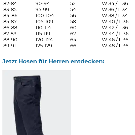
82-84
90-94
52
W 34 / L 36
83-85
95-99
54
W 36 / L 34
84-86
100-104
56
W 38 / L 34
85-87
105-109
58
W 40 / L 36
86-88
110-114
60
W 42 / L 36
87-89
115-119
62
W 44 / L 36
88-90
120-124
64
W 46 / L 36
89-91
125-129
66
W 48 / L 36
Jetzt Hosen für Herren entdecken: