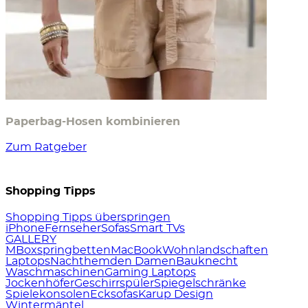
Paperbag-Hosen kombinieren
Zum Ratgeber
Shopping Tipps
Shopping Tipps überspringen
iPhone
Fernseher
Sofas
Smart TVs
GALLERY
M
Boxspringbetten
MacBook
Wohnlandschaften
Laptops
Nachthemden Damen
Bauknecht
Waschmaschinen
Gaming Laptops
Jockenhöfer
Geschirrspüler
Spiegelschränke
Spielekonsolen
Ecksofas
Karup Design
Wintermäntel