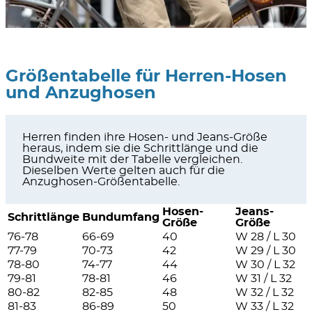
Größentabelle für Herren-Hosen
und Anzughosen
Herren finden ihre Hosen- und Jeans-Größe
heraus, indem sie die Schrittlänge und die
Bundweite mit der Tabelle vergleichen.
Dieselben Werte gelten auch für die
Anzughosen-Größentabelle.
Hosen-
Jeans-
Schrittlänge
Bundumfang
Größe
Größe
76-78
66-69
40
W 28 / L 30
77-79
70-73
42
W 29 / L 30
78-80
74-77
44
W 30 / L 32
79-81
78-81
46
W 31 / L 32
80-82
82-85
48
W 32 / L 32
81-83
86-89
50
W 33 / L 32