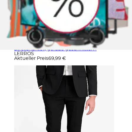
+
Farben
Baukastenhose »Herren Anzughose mit
Stretchanteil, gerade geschnitten«
LERROS
Aktueller Preis
69,99 €