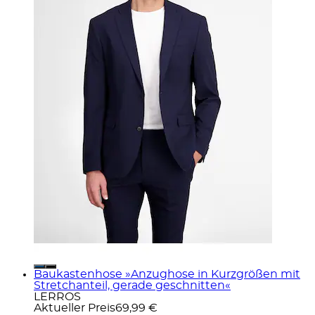
Baukastenhose »Anzughose in Kurzgrößen mit
Stretchanteil, gerade geschnitten«
LERROS
Aktueller Preis
69,99 €