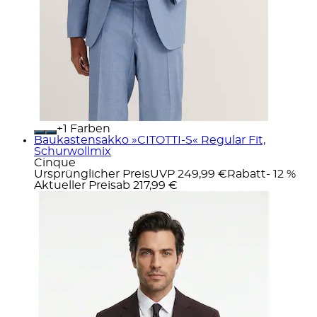
+
Farben
Baukastensakko »CITOTTI-S« Regular Fit,
Schurwollmix
Cinque
Ursprünglicher Preis
UVP 249,99 €
Rabatt
- 12 %
Aktueller Preis
ab
217,99 €