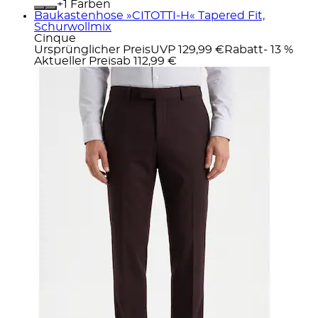
+
Farben
Baukastenhose »CITOTTI-H« Tapered Fit,
Schurwollmix
Cinque
Ursprünglicher Preis
UVP 129,99 €
Rabatt
- 13 %
Aktueller Preis
ab
112,99 €