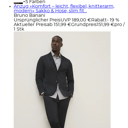
+
Farben
Anzug »Komfort – leicht, flexibel, knitterarm,
modern« Sakko & Hose, slim fit...
Bruno Banani
Ursprünglicher Preis
UVP 189,00 €
Rabatt
- 19 %
Aktueller Preis
ab
151,99 €
Grundpreis
151,99 €
pro
/
1 Stk