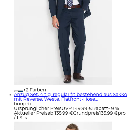
+
Farben
Anzug Set, 4 tlg. regular fit bestehend aus Sakko
mit Reverse, Weste, Flatfront-Hose...
bonprix
Ursprünglicher Preis
UVP 149,99 €
Rabatt
- 9 %
Aktueller Preis
ab
135,99 €
Grundpreis
135,99 €
pro
/
1 Stk