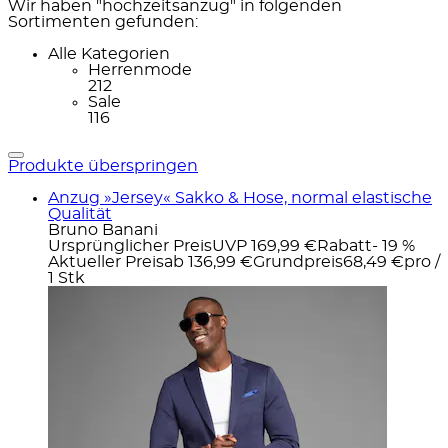
Wir haben "hochzeitsanzug" in folgenden
Sortimenten gefunden:
Alle Kategorien
Herrenmode
212
Sale
116
Produkte überspringen
Anzug »Jersey« Sakko & Hose, normal elastische
Qualität
Bruno Banani
Ursprünglicher Preis
UVP 169,99 €
Rabatt
- 19 %
Aktueller Preis
ab
136,99 €
Grundpreis
68,49 €
pro
/
1 Stk