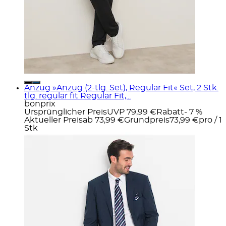
Anzug »Anzug (2-tlg. Set), Regular Fit« Set, 2 Stk.
tlg. regular fit Regular Fit,...
bonprix
Ursprünglicher Preis
UVP 79,99 €
Rabatt
- 7 %
Aktueller Preis
ab
73,99 €
Grundpreis
73,99 €
pro
/
1
Stk