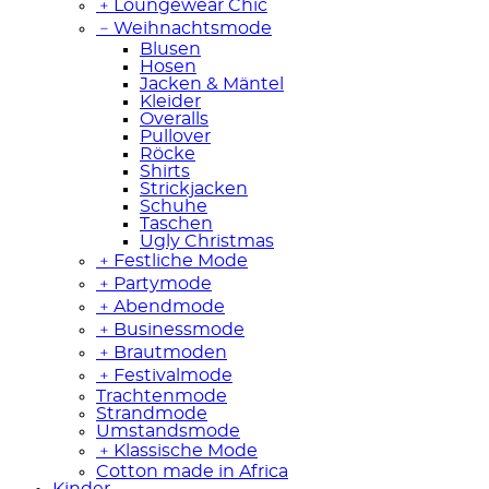
﹢
Loungewear Chic
﹣
Weihnachtsmode
Blusen
Hosen
Jacken & Mäntel
Kleider
Overalls
Pullover
Röcke
Shirts
Strickjacken
Schuhe
Taschen
Ugly Christmas
﹢
Festliche Mode
﹢
Partymode
﹢
Abendmode
﹢
Businessmode
﹢
Brautmoden
﹢
Festivalmode
Trachtenmode
Strandmode
Umstandsmode
﹢
Klassische Mode
Cotton made in Africa
Kinder