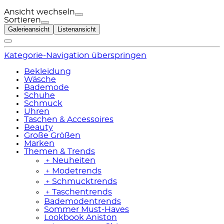
Ansicht wechseln
Sortieren
Galerieansicht
Listenansicht
Kategorie-Navigation überspringen
Bekleidung
Wäsche
Bademode
Schuhe
Schmuck
Uhren
Taschen & Accessoires
Beauty
Große Größen
Marken
Themen & Trends
﹢
Neuheiten
﹢
Modetrends
﹢
Schmucktrends
﹢
Taschentrends
Bademodentrends
Sommer Must-Haves
Lookbook Aniston