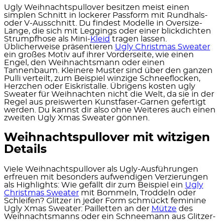
Ugly Weihnachtspullover besitzen meist einen
simplen Schnitt in lockerer Passform mit Rundhals-
oder V-Ausschnitt. Du findest Modelle in Oversize-
Länge, die sich mit Leggings oder einer blickdichten
Strumpfhose als Mini-
Kleid
tragen lassen.
Üblicherweise präsentieren
Ugly Christmas Sweater
ein großes Motiv auf ihrer Vorderseite, wie einen
Engel, den Weihnachtsmann oder einen
Tannenbaum. Kleinere Muster sind über den ganzen
Pulli verteilt, zum Beispiel winzige Schneeflocken,
Herzchen oder Eiskristalle. Übrigens kosten ugly
Sweater für Weihnachten nicht die Welt, da sie in der
Regel aus preiswerten Kunstfaser-Garnen gefertigt
werden. Du kannst dir also ohne Weiteres auch einen
zweiten Ugly Xmas Sweater gönnen.
Weihnachtspullover mit witzigen
Details
Viele Weihnachtspullover als Ugly-Ausführungen
erfreuen mit besonders aufwendigen Verzierungen
als Highlights: Wie gefällt dir zum Beispiel ein
Ugly
Christmas Sweater
mit Bommeln, Troddeln oder
Schleifen? Glitzer in jeder Form schmückt feminine
Ugly Xmas Sweater: Pailletten an der
Mütze
des
Weihnachtsmanns oder ein Schneemann aus Glitzer-