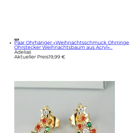
Paar Ohrhänger »Weihnachtsschmuck Ohrringe
Ohrstecker Weihnachtsbaum aus Acryl«...
Adelia´s
Aktueller Preis
19,99 €