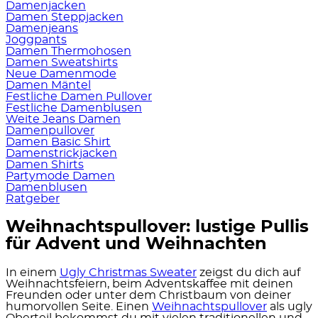
Damenjacken
Damen Steppjacken
Damenjeans
Joggpants
Damen Thermohosen
Damen Sweatshirts
Neue Damenmode
Damen Mäntel
Festliche Damen Pullover
Festliche Damenblusen
Weite Jeans Damen
Damenpullover
Damen Basic Shirt
Damenstrickjacken
Damen Shirts
Partymode Damen
Damenblusen
Ratgeber
Weihnachtspullover: lustige Pullis
für Advent und Weihnachten
In einem
Ugly Christmas Sweater
zeigst du dich auf
Weihnachtsfeiern, beim Adventskaffee mit deinen
Freunden oder unter dem Christbaum von deiner
humorvollen Seite. Einen
Weihnachtspullover
als ugly
Oberteil bekommst du mit vielen traditionellen und