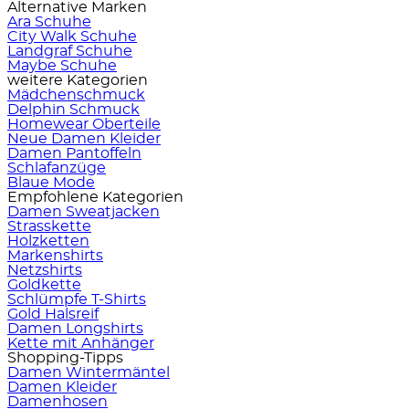
Alternative Marken
Ara Schuhe
City Walk Schuhe
Landgraf Schuhe
Maybe Schuhe
weitere Kategorien
Mädchenschmuck
Delphin Schmuck
Homewear Oberteile
Neue Damen Kleider
Damen Pantoffeln
Schlafanzüge
Blaue Mode
Empfohlene Kategorien
Damen Sweatjacken
Strasskette
Holzketten
Markenshirts
Netzshirts
Goldkette
Schlümpfe T-Shirts
Gold Halsreif
Damen Longshirts
Kette mit Anhänger
Shopping-Tipps
Damen Wintermäntel
Damen Kleider
Damenhosen