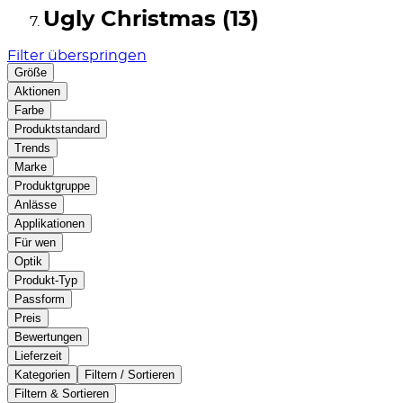
Ugly Christmas (13)
Filter überspringen
Größe
Aktionen
Farbe
Produktstandard
Trends
Marke
Produktgruppe
Anlässe
Applikationen
Für wen
Optik
Produkt-Typ
Passform
Preis
Bewertungen
Lieferzeit
Kategorien
Filtern / Sortieren
Filtern & Sortieren