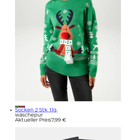
Socken 2 Stk. tlg.
wäschepur
Aktueller Preis
7,99 €