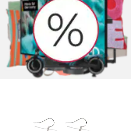
Paar Ohrhänger »Weihnachtsschmuck Ohrringe
Ohrhänger Renntier aus Acryl«...
Adelia´s
Aktueller Preis
19,99 €