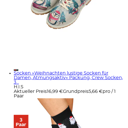
Socken »Weihnachten lustige Socken für
Damen, Atmungsaktiv« Packung, Crew Socken,
3...
H.I.S
Aktueller Preis
16,99 €
Grundpreis
5,66 €
pro
/
1
Paar