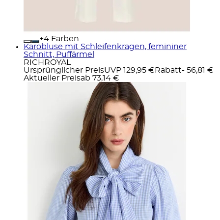
+
Farben
Karobluse mit Schleifenkragen, femininer
Schnitt, Puffärmel
RICHROYAL
Ursprünglicher Preis
UVP 129,95 €
Rabatt
- 56,81 €
Aktueller Preis
ab
73,14 €