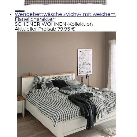
Wendebettwäsche »Vichy« mit weichem
Flanellcharakter
SCHÖNER WOHNEN-Kollektion
Aktueller Preis
ab
79,95 €