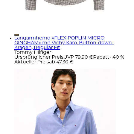
Langarmhemd »FLEX POPLIN MICRO
GINGHAM« mit Vichy Karo, Button-down-
Kragen, Regular Fit
Tommy Hilfiger
Ursprünglicher Preis
UVP 79,90 €
Rabatt
- 40 %
Aktueller Preis
ab
47,30 €