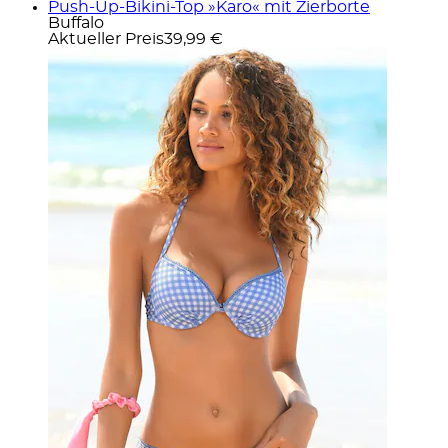
Push-Up-Bikini-Top »Karo« mit Zierborte
Buffalo
Aktueller Preis
39,99 €