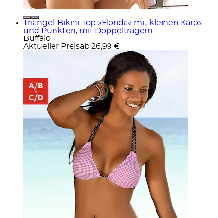
Triangel-Bikini-Top »Florida« mit kleinen Karos
und Punkten, mit Doppelträgern
Buffalo
Aktueller Preis
ab
26,99 €