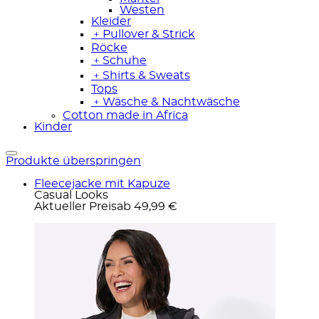
Westen
Kleider
﹢
Pullover & Strick
Röcke
﹢
Schuhe
﹢
Shirts & Sweats
Tops
﹢
Wäsche & Nachtwäsche
Cotton made in Africa
Kinder
Produkte überspringen
Fleecejacke mit Kapuze
Casual Looks
Aktueller Preis
ab
49,99 €