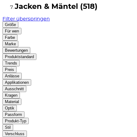
Jacken & Mäntel (518)
Filter überspringen
Größe
Für wen
Farbe
Marke
Bewertungen
Produktstandard
Trends
Preis
Anlässe
Applikationen
Ausschnitt
Kragen
Material
Optik
Passform
Produkt-Typ
Stil
Verschluss