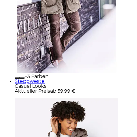
+
Farben
Steppweste
Casual Looks
Aktueller Preis
ab
59,99 €