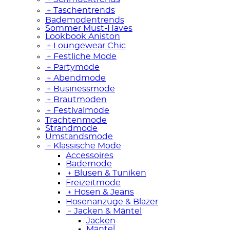
﹢
Taschentrends
Bademodentrends
Sommer Must-Haves
Lookbook Aniston
﹢
Loungewear Chic
﹢
Festliche Mode
﹢
Partymode
﹢
Abendmode
﹢
Businessmode
﹢
Brautmoden
﹢
Festivalmode
Trachtenmode
Strandmode
Umstandsmode
﹣
Klassische Mode
Accessoires
Bademode
﹢
Blusen & Tuniken
Freizeitmode
﹢
Hosen & Jeans
Hosenanzüge & Blazer
﹣
Jacken & Mäntel
Jacken
Mäntel