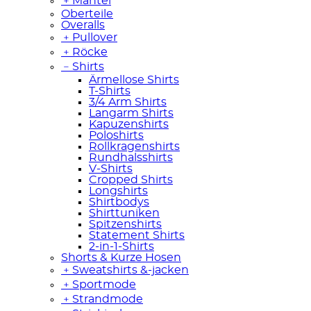
﹢
Mäntel
Oberteile
Overalls
﹢
Pullover
﹢
Röcke
﹣
Shirts
Ärmellose Shirts
T-Shirts
3/4 Arm Shirts
Langarm Shirts
Kapuzenshirts
Poloshirts
Rollkragenshirts
Rundhalsshirts
V-Shirts
Cropped Shirts
Longshirts
Shirtbodys
Shirttuniken
Spitzenshirts
Statement Shirts
2-in-1-Shirts
Shorts & Kurze Hosen
﹢
Sweatshirts &-jacken
﹢
Sportmode
﹢
Strandmode