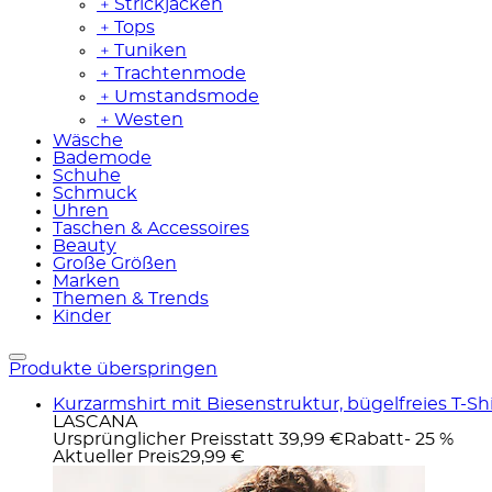
﹢
Strickjacken
﹢
Tops
﹢
Tuniken
﹢
Trachtenmode
﹢
Umstandsmode
﹢
Westen
Wäsche
Bademode
Schuhe
Schmuck
Uhren
Taschen & Accessoires
Beauty
Große Größen
Marken
Themen & Trends
Kinder
Produkte überspringen
Kurzarmshirt mit Biesenstruktur, bügelfreies T-S
LASCANA
Ursprünglicher Preis
statt 39,99 €
Rabatt
- 25 %
Aktueller Preis
29,99 €