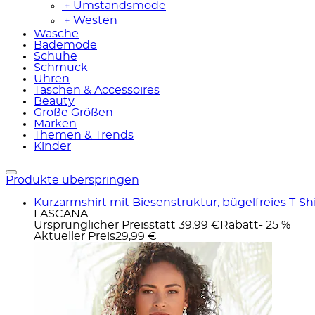
﹢
Umstandsmode
﹢
Westen
Wäsche
Bademode
Schuhe
Schmuck
Uhren
Taschen & Accessoires
Beauty
Große Größen
Marken
Themen & Trends
Kinder
Produkte überspringen
Kurzarmshirt mit Biesenstruktur, bügelfreies T-S
LASCANA
Ursprünglicher Preis
statt 39,99 €
Rabatt
- 25 %
Aktueller Preis
29,99 €