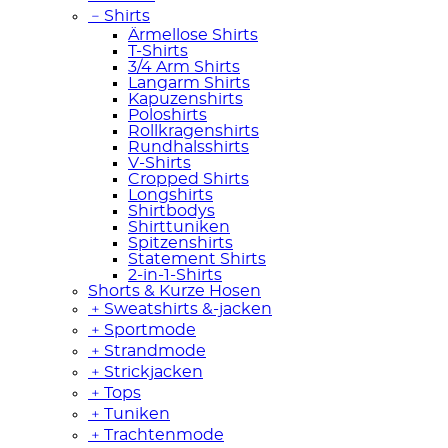
﹣
Shirts
Ärmellose Shirts
T-Shirts
3/4 Arm Shirts
Langarm Shirts
Kapuzenshirts
Poloshirts
Rollkragenshirts
Rundhalsshirts
V-Shirts
Cropped Shirts
Longshirts
Shirtbodys
Shirttuniken
Spitzenshirts
Statement Shirts
2-in-1-Shirts
Shorts & Kurze Hosen
﹢
Sweatshirts &-jacken
﹢
Sportmode
﹢
Strandmode
﹢
Strickjacken
﹢
Tops
﹢
Tuniken
﹢
Trachtenmode