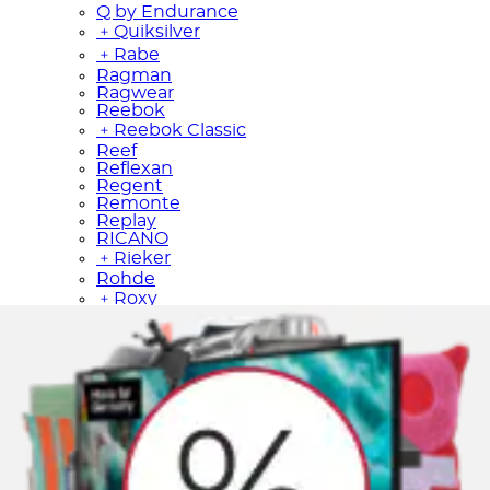
Q by Endurance
﹢
Quiksilver
﹢
Rabe
Ragman
Ragwear
Reebok
﹢
Reebok Classic
Reef
Reflexan
Regent
Remonte
Replay
RICANO
﹢
Rieker
Rohde
﹢
Roxy
Rusty Neal
﹢
s.Oliver
Saint Tropez
Salamander
Salomon
Samantha Look
Sansibar
Sassa
Schiesser
﹢
Schöffel