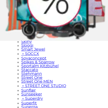
Scout
﹢
Seidensticker
Seiko
SENSES.THE LABEL
Sergio Tacchini
﹢
Sheego
SIOUX
Skagen
﹢
Skechers
Skiny
Sloggi
Smart Jewel
﹢
SOCCX
Soyaconcept
Spikes & Sparrow
Sportalm Kitzbühel
Staccato
Stehmann
Street One
Street One MEN
﹢
STREET ONE STUDIO
Sunflair
Sunseeker
﹢
Superdry
Superfit
Superga