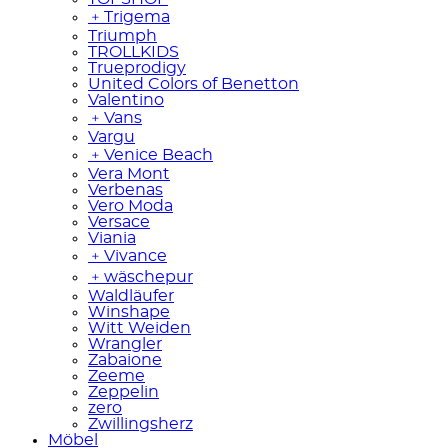
﹢
Trigema
Triumph
TROLLKIDS
Trueprodigy
United Colors of Benetton
Valentino
﹢
Vans
Vargu
﹢
Venice Beach
Vera Mont
Verbenas
Vero Moda
Versace
Viania
﹢
Vivance
﹢
wäschepur
Waldläufer
Winshape
Witt Weiden
Wrangler
Zabaione
Zeeme
Zeppelin
zero
Zwillingsherz
Möbel