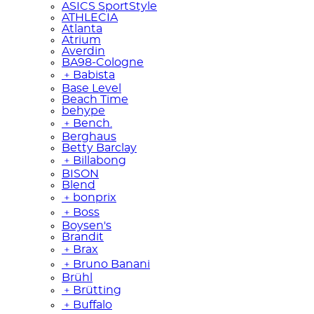
ASICS SportStyle
ATHLECIA
Atlanta
Atrium
Averdin
BA98-Cologne
﹢
Babista
Base Level
Beach Time
behype
﹢
Bench.
Berghaus
Betty Barclay
﹢
Billabong
BISON
Blend
﹢
bonprix
﹢
Boss
Boysen's
Brandit
﹢
Brax
﹢
Bruno Banani
Brühl
﹢
Brütting
﹢
Buffalo