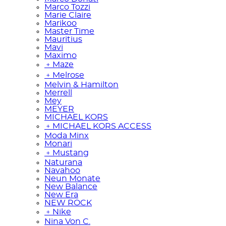
Marco Tozzi
Marie Claire
Marikoo
Master Time
Mauritius
Mavi
Maximo
﹢
Maze
﹢
Melrose
Melvin & Hamilton
Merrell
Mey
MEYER
MICHAEL KORS
﹢
MICHAEL KORS ACCESS
Moda Minx
Monari
﹢
Mustang
Naturana
Navahoo
Neun Monate
New Balance
New Era
NEW ROCK
﹢
Nike
Nina Von C.