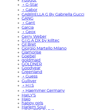
Fußgut
﹢
G-Star
﹢
Gabor
GABRIELLA G By Gabriella Gucci
GANG
﹢
Gant
Garcia
﹢
Geox
Gerry Weber
G.I.G.A DX by killtec
Gil Bret
Giorgio Martello Milano
Glamorise
Goebel
goldmaid
GOLDNER
Goodyear
Greenland
﹢
Guess
Gulliver
﹢
H.I.S
﹢
Haemmer Germany
HaILY’S
Hajo
happy girls
Harlem Soul