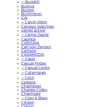
﹢
Bugatti
Bulova
Burgol
Burlington
CAï
﹢
Calvin Klein
Calypso Watches
camel active
﹢
Camp David
Caprice
CARISMA
Carl von Zeyten
Cartoon
CASAMODA
﹢
Casio
Casual Friday
﹢
Casual Looks
﹢
Catamaran
﹢
Cecil
Celesta
Champion
Charles Colby
Chiemsee
﹢
Cipo & Baxx
Citizen
Classic