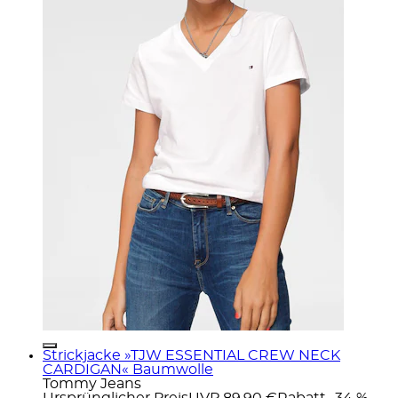
Strickjacke »TJW ESSENTIAL CREW NECK
CARDIGAN« Baumwolle
Tommy Jeans
Ursprünglicher Preis
UVP 89,90 €
Rabatt
- 34 %