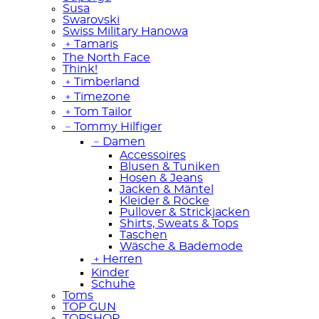
Susa
Swarovski
Swiss Military Hanowa
﹢
Tamaris
The North Face
Think!
﹢
Timberland
﹢
Timezone
﹢
Tom Tailor
﹣
Tommy Hilfiger
﹣
Damen
Accessoires
Blusen & Tuniken
Hosen & Jeans
Jacken & Mäntel
Kleider & Röcke
Pullover & Strickjacken
Shirts, Sweats & Tops
Taschen
Wäsche & Bademode
﹢
Herren
Kinder
Schuhe
Toms
TOP GUN
TOPSHOP