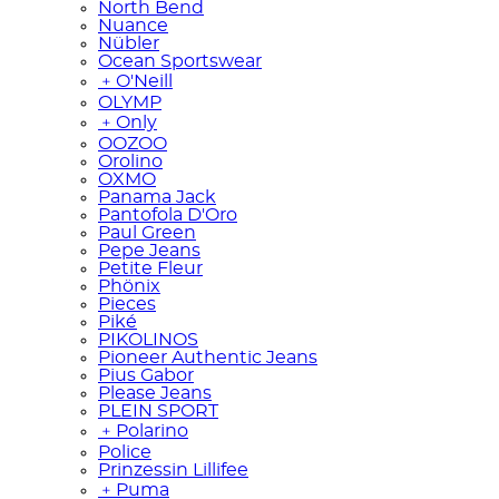
North Bend
Nuance
Nübler
Ocean Sportswear
﹢
O'Neill
OLYMP
﹢
Only
OOZOO
Orolino
OXMO
Panama Jack
Pantofola D'Oro
Paul Green
Pepe Jeans
Petite Fleur
Phönix
Pieces
Piké
PIKOLINOS
Pioneer Authentic Jeans
Pius Gabor
Please Jeans
PLEIN SPORT
﹢
Polarino
Police
Prinzessin Lillifee
﹢
Puma