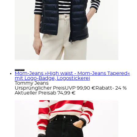
Mom-Jeans »High waist - Mom-Jeans Tapered«
mit Logo-Badge, Logostickerei
Tommy Jeans
Ursprünglicher Preis
UVP 99,90 €
Rabatt
- 24 %
Aktueller Preis
ab
74,99 €