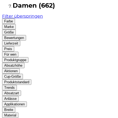
Damen (662)
Filter überspringen
Farbe
Marke
Größe
Bewertungen
Lieferzeit
Preis
Für wen
Produktgruppe
Absatzhöhe
Aktionen
Cup-Größe
Produktstandard
Trends
Absatzart
Anlässe
Applikationen
Breite
Material