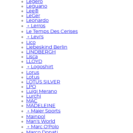
Legero
Leguano
Lee®
LeGer
Leonardo
﹢
Lerros
Le Temps Des Cerises
﹢
Levi's
Lico
Liebeskind Berlin
LINDBERGH
Lisca
LLOYD
﹢
Logoshirt
Lorus
Lotus
LOTUS SILVER
LPO
Luigi Merano
Lurchi
MAC
MADELEINE
﹢
Maier Sports
Mainpol
Man's World
﹢
Marc O'Polo
Marco Donati