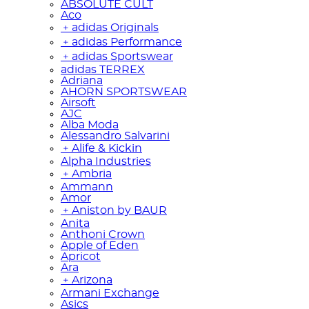
ABSOLUTE CULT
Aco
﹢
adidas Originals
﹢
adidas Performance
﹢
adidas Sportswear
adidas TERREX
Adriana
AHORN SPORTSWEAR
Airsoft
AJC
Alba Moda
Alessandro Salvarini
﹢
Alife & Kickin
Alpha Industries
﹢
Ambria
Ammann
Amor
﹢
Aniston by BAUR
Anita
Anthoni Crown
Apple of Eden
Apricot
Ara
﹢
Arizona
Armani Exchange
Asics