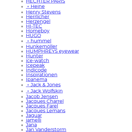
HECHTER PARIS
﹢
Heine
Henry Stevens
Herrlicher
Herzengel
HI-TEC
Homeboy
HUGO
﹢
hummel
Hunkemöller
HUMPHREYS eyewear
Hunter
ice-watch
Icepeak
Indicode
Inspirationen
Ipanema
﹢
Jack & Jones
﹢
Jack Wolfskin
Jacob Jensen
Jacques Charrel
Jacques Farel
Jacques Lemans
Jaguar
jamelli
Jana
Jan Vanderstorm