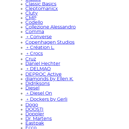
Classic Basics
Cleptomanicx
Cluty
CMP
Codello
Collezione Alessandro
Comma
﹢
Converse
Copenhagen Studios
﹢
Création L.
﹢
Crocs
Cruz
Daniel Hechter
﹢
DELMAO
DEPROC Active
diamonds by Ellen K.
Didriksons
Diesel
﹢
Diesel On
﹢
Dockers by Gerli
Dogo
DOOSTI
Doppler
Dr. Martens
Eastpak
Ecco