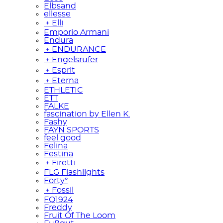
Elbsand
ellesse
﹢
Elli
Emporio Armani
Endura
﹢
ENDURANCE
﹢
Engelsrufer
﹢
Esprit
﹢
Eterna
ETHLETIC
ETT
FALKE
fascination by Ellen K.
Fashy
FAYN SPORTS
feel good
Felina
Festina
﹢
Firetti
FLG Flashlights
Forty°
﹢
Fossil
FQ1924
Freddy
Fruit Of The Loom