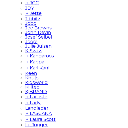
﹢
JCC
JDY
﹢
Jette
Jibbitz
Jobo
Joe Browns
John Devin
Josef Seibel
Joop!
Julie Julsen
K-Swiss
﹢
Kangaroos
﹢
Kappa
﹢
Karl Kani
Keen
Khujo
Kidsworld
Killtec
KjBRAND
﹢
Lacoste
﹢
Lady
Landleder
﹢
LASCANA
﹢
Laura Scott
Le Jogger