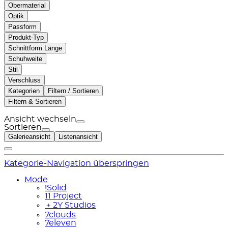
Obermaterial
Optik
Passform
Produkt-Typ
Schnittform Länge
Schuhweite
Stil
Verschluss
Kategorien
Filtern / Sortieren
Filtern & Sortieren
Ansicht wechseln
Sortieren
Galerieansicht
Listenansicht
Kategorie-Navigation überspringen
Mode
!Solid
11 Project
﹢
2Y Studios
7clouds
7eleven